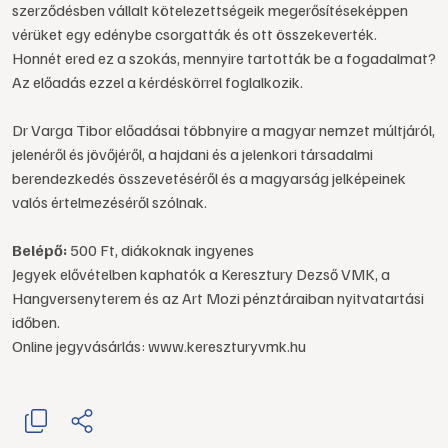
szerződésben vállalt kötelezettségeik megerősítéseképpen
vérüket egy edénybe csorgatták és ott összekeverték.
Honnét ered ez a szokás, mennyire tartották be a fogadalmat?
Az előadás ezzel a kérdéskörrel foglalkozik.
Dr Varga Tibor előadásai többnyire a magyar nemzet múltjáról,
jelenéről és jövőjéről, a hajdani és a jelenkori társadalmi
berendezkedés összevetéséről és a magyarság jelképeinek
valós értelmezéséről szólnak.
Belépő:
500 Ft, diákoknak ingyenes
Jegyek elővételben kaphatók a Keresztury Dezső VMK, a
Hangversenyterem és az Art Mozi pénztáraiban nyitvatartási
időben.
Online jegyvásárlás: www.kereszturyvmk.hu