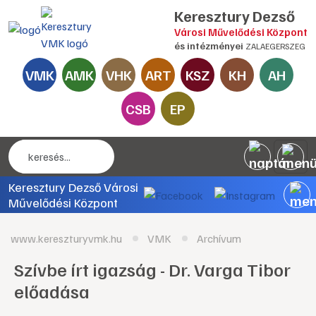
Keresztury Dezső
Városi Művelődési Központ
és intézményei
ZALAEGERSZEG
VMK
AMK
VHK
ART
KSZ
KH
AH
CSB
EP
Keresztury Dezső Városi
Művelődési Központ
www.kereszturyvmk.hu
VMK
Archívum
Szívbe írt igazság - Dr. Varga Tibor
előadása