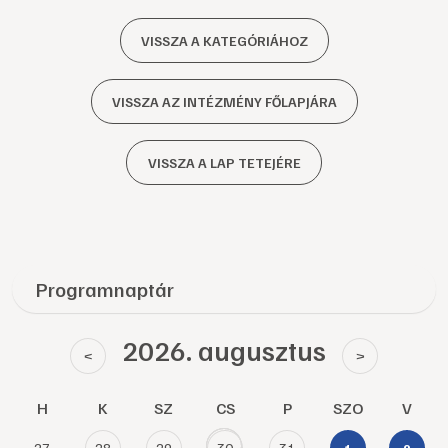
VISSZA A KATEGÓRIÁHOZ
VISSZA AZ INTÉZMÉNY FŐLAPJÁRA
VISSZA A LAP TETEJÉRE
Programnaptár
2026. augusztus
<
>
H
K
SZ
CS
P
SZO
V
27
28
29
30
31