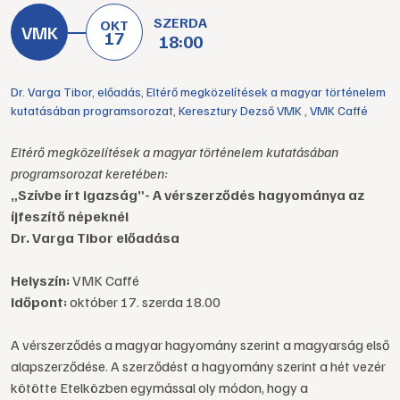
SZERDA
OKT
17
18:00
Dr. Varga Tibor
,
előadás
,
Eltérő megközelítések a magyar történelem
kutatásában programsorozat
,
Keresztury Dezső VMK
,
VMK Caffé
Eltérő megközelítések a magyar történelem kutatásában
programsorozat keretében:
„Szívbe írt igazság”- A vérszerződés hagyománya az
íjfeszítő népeknél
Dr. Varga Tibor előadása
Helyszín:
VMK Caffé
Időpont:
október 17. szerda 18.00
A vérszerződés a magyar hagyomány szerint a magyarság első
alapszerződése. A szerződést a hagyomány szerint a hét vezér
kötötte Etelközben egymással oly módon, hogy a