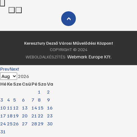
›
Keresztury Dezső Városi Művelődési Központ
COPYRIGHT © 2024
Webmark Europe Kft.
WEBOLDALKÉSZÍTÉS:
Prev
Next
2026
Hé
Ke
Sze
Csü
Pé
Szo
Va
1
2
3
4
5
6
7
8
9
10
11
12
13
14
15
16
17
18
19
20
21
22
23
24
25
26
27
28
29
30
31