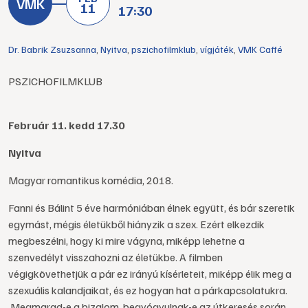
11
17:30
Dr. Babrik Zsuzsanna
,
Nyitva
,
pszichofilmklub
,
vígjáték
,
VMK Caffé
PSZICHOFILMKLUB
Február 11. kedd 17.30
Nyitva
Magyar romantikus komédia, 2018.
Fanni és Bálint 5 éve harmóniában élnek együtt, és bár szeretik
egymást, mégis életükből hiányzik a szex. Ezért elkezdik
megbeszélni, hogy ki mire vágyna, miképp lehetne a
szenvedélyt visszahozni az életükbe. A filmben
végigkövethetjük a pár ez irányú kísérleteit, miképp élik meg a
szexuális kalandjaikat, és ez hogyan hat a párkapcsolatukra.
Megmarad-e a bizalom, begyógyulnak-e az útkeresés során