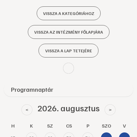
VISSZA A KATEGÓRIÁHOZ
VISSZA AZ INTÉZMÉNY FŐLAPJÁRA
VISSZA A LAP TETEJÉRE
Programnaptár
2026. augusztus
<
>
H
K
SZ
CS
P
SZO
V