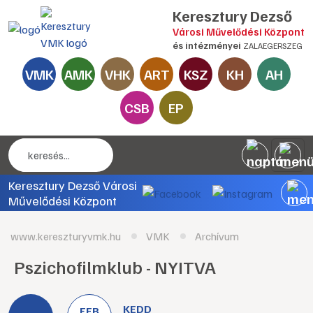
Keresztury Dezső
Városi Művelődési Központ
és intézményei
ZALAEGERSZEG
VMK
AMK
VHK
ART
KSZ
KH
AH
CSB
EP
Keresztury Dezső Városi
Művelődési Központ
www.kereszturyvmk.hu
VMK
Archívum
Pszichofilmklub - NYITVA
KEDD
FEB