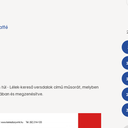
affé
túl - Lélek-kereső versdalok című műsorát, melyben
zában és megzenésítve.