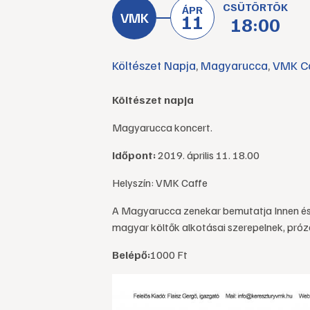
CSÜTÖRTÖK
ÁPR
11
18:00
Költészet Napja
,
Magyarucca
,
VMK C
Költészet napja
Magyarucca koncert.
Időpont:
2019. április 11. 18.00
Helyszín: VMK Caffe
A Magyarucca zenekar bemutatja Innen és 
magyar költők alkotásai szerepelnek, pró
Belépő:
1000 Ft