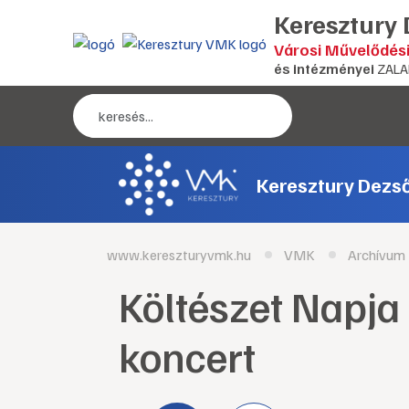
Keresztury
Városi Művelődés
és intézményei
ZALA
Keresztury Dezs
www.kereszturyvmk.hu
VMK
Archívum
Költészet Napja
koncert