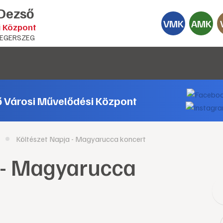
 Dezső
VMK
AMK
i Központ
EGERSZEG
ő Városi Művelődési Központ
Költészet Napja - Magyarucca koncert
 - Magyarucca