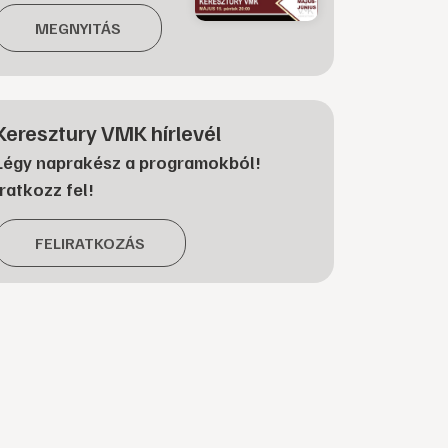
MEGNYITÁS
Keresztury VMK hírlevél
Légy naprakész a programokból!
Iratkozz fel!
FELIRATKOZÁS