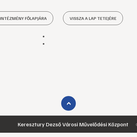
 INTÉZMÉNY FŐLAPJÁRA
VISSZA A LAP TETEJÉRE
›
Keresztury Dezső Városi Művelődési Központ