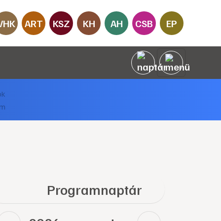
VHK
ART
KSZ
KH
AH
CSB
EP
Programnaptár