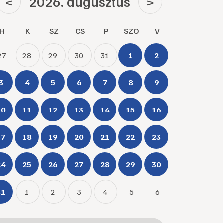
2026. augusztus
<
>
H
K
SZ
CS
P
SZO
V
27
28
29
30
31
1
2
3
4
5
6
7
8
9
10
11
12
13
14
15
16
17
18
19
20
21
22
23
24
25
26
27
28
29
30
31
1
2
3
4
5
6