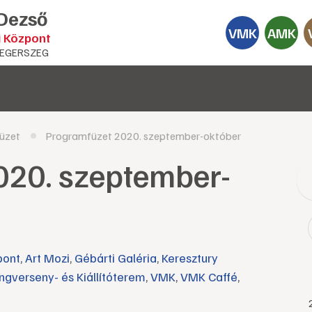
 Dezső
VMK
AMK
i Központ
EGERSZEG
üzet
Programfüzet 2020. szeptember-október
020. szeptember-
pont
,
Art Mozi
,
Gébárti Galéria
,
Keresztury
ngverseny- és Kiállítóterem
,
VMK
,
VMK Caffé
,