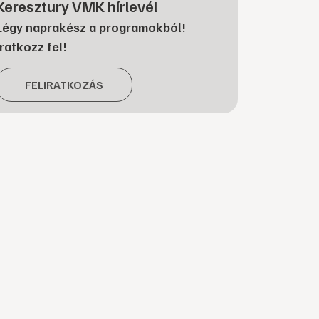
Keresztury VMK hírlevél
Légy naprakész a programokból!
Iratkozz fel!
FELIRATKOZÁS