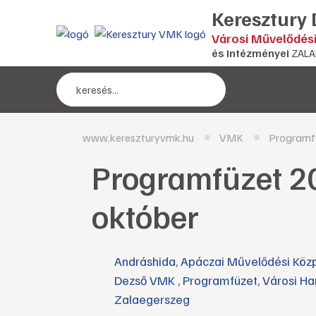
Keresztury
Városi Művelődés
és intézményei
ZALA
www.kereszturyvmk.hu
VMK
Programf
Programfüzet 2
október
Andráshida
,
Apáczai Művelődési Köz
Dezső VMK
,
Programfüzet
,
Városi Ha
Zalaegerszeg