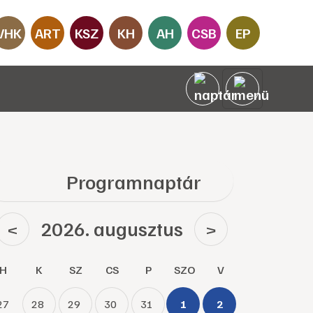
VHK
ART
KSZ
KH
AH
CSB
EP
Programnaptár
2026. augusztus
<
>
H
K
SZ
CS
P
SZO
V
27
28
29
30
31
1
2