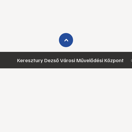
›
Keresztury Dezső Városi Művelődési Központ