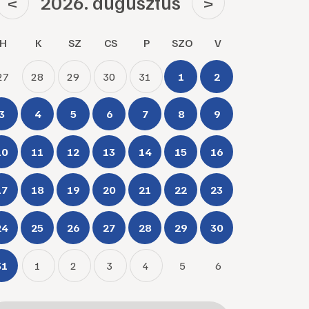
2026. augusztus
<
>
H
K
SZ
CS
P
SZO
V
27
28
29
30
31
1
2
3
4
5
6
7
8
9
10
11
12
13
14
15
16
17
18
19
20
21
22
23
24
25
26
27
28
29
30
31
1
2
3
4
5
6