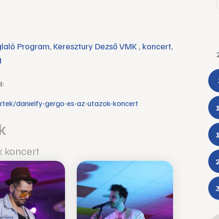
laló Program
,
Keresztury Dezső VMK
,
koncert
,
g
l:
tek/danielfy-gergo-es-az-utazok-koncert
k
k koncert