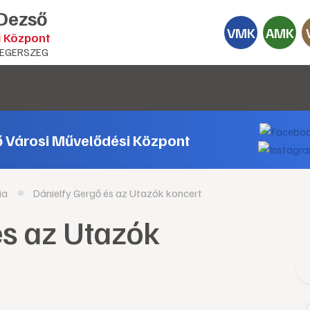
 Dezső
VMK
AMK
i Központ
EGERSZEG
ő Városi Művelődési Központ
ia
Dánielfy Gergő és az Utazók koncert
és az Utazók