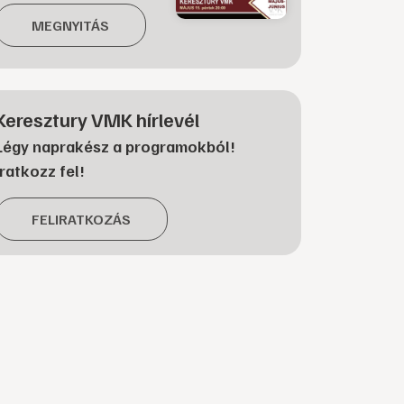
MEGNYITÁS
Keresztury VMK hírlevél
Légy naprakész a programokból!
Iratkozz fel!
FELIRATKOZÁS