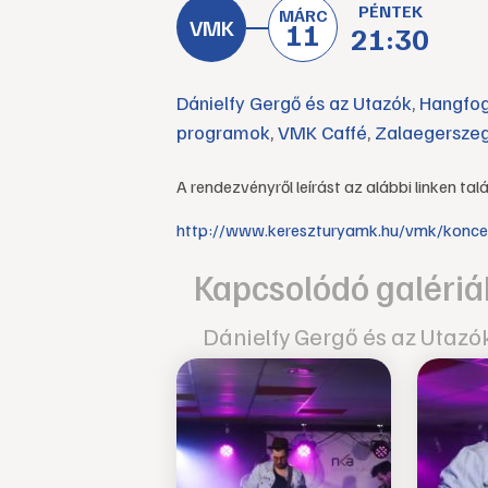
PÉNTEK
MÁRC
11
21:30
Dánielfy Gergő és az Utazók
,
Hangfog
programok
,
VMK Caffé
,
Zalaegersze
A rendezvényről leírást az alábbi linken talá
http://www.kereszturyamk.hu/vmk/koncer
Kapcsolódó galériá
Dánielfy Gergő és az Utazó