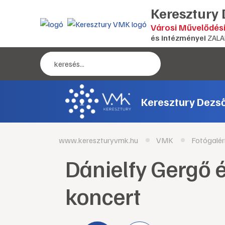
Keresztury
Városi Művelődés
és intézményei
ZALA
Keresztury Dezs
www.kereszturyvmk.hu
VMK
Fotógalér
Dánielfy Gergő 
koncert