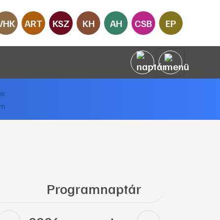
VHK
ART
KSZ
KH
AH
CSB
EP
Programnaptár