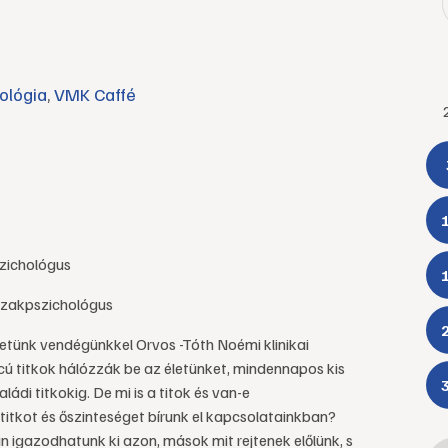
ológia
,
VMK Caffé
szichológus
szakpszichológus
getünk vendégünkkel Orvos -Tóth Noémi klinikai
ú titkok hálózzák be az életünket, mindennapos kis
ládi titkokig. De mi is a titok és van-e
titkot és őszinteséget bírunk el kapcsolatainkban?
igazodhatunk ki azon, mások mit rejtenek előlünk, s