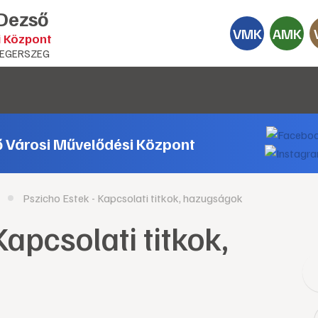
 Dezső
VMK
AMK
i Központ
EGERSZEG
ő Városi Művelődési Központ
Pszicho Estek - Kapcsolati titkok, hazugságok
Kapcsolati titkok,