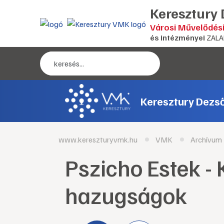
Keresztury
Városi Művelődés
és intézményei
ZALA
Keresztury Dezs
www.kereszturyvmk.hu
VMK
Archívum
Pszicho Estek - 
hazugságok