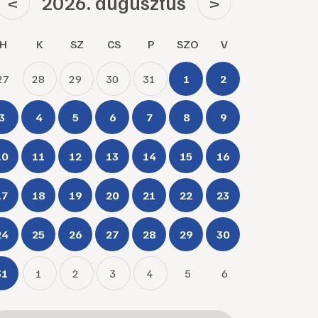
2026. augusztus
<
>
H
K
SZ
CS
P
SZO
V
27
28
29
30
31
1
2
3
4
5
6
7
8
9
10
11
12
13
14
15
16
17
18
19
20
21
22
23
24
25
26
27
28
29
30
31
1
2
3
4
5
6