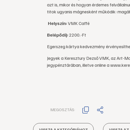
azt is, mikor és hogyan érdemes felvállalnu
titok ugyanis mágnesként működik: magáh
Helyszín:
VMK Caffé
Belépődíj:
2200.-Ft
Egerszeg kártya kedvezmény érvényesíthe
Jegyek a Keresztury Dezső VMK, az Art-Moz
jegypénztárában, illetve online a www.ker
MEGOSZTÁS:
VISSZA A KATEGÓRIÁHOZ
VISSZA AZ