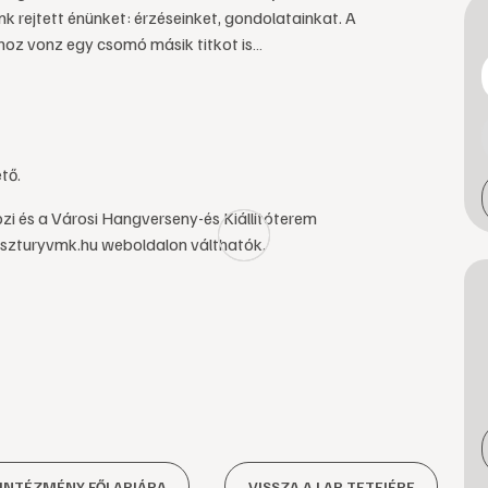
nk rejtett énünket: érzéseinket, gondolatainkat. A
oz vonz egy csomó másik titkot is…
tő.
i és a Városi Hangverseny-és Kiállítóterem
eszturyvmk.hu weboldalon válthatók.
 INTÉZMÉNY FŐLAPJÁRA
VISSZA A LAP TETEJÉRE