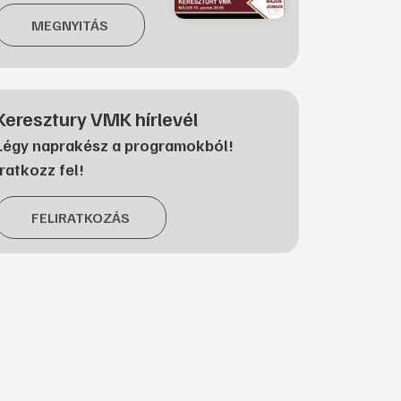
MEGNYITÁS
Keresztury VMK hírlevél
Légy naprakész a programokból!
Iratkozz fel!
FELIRATKOZÁS