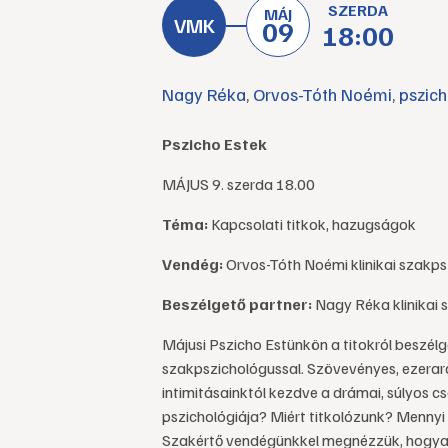
SZERDA
MÁJ
09
18:00
Nagy Réka
,
Orvos-Tóth Noémi
,
pszich
Pszicho Estek
MÁJUS 9. szerda 18.00
Téma:
Kapcsolati titkok, hazugságok
Vendég:
Orvos-Tóth Noémi klinikai szakp
Beszélgető partner:
Nagy Réka klinikai 
Májusi Pszicho Estünkön a titokról beszél
szakpszichológussal. Szövevényes, ezerarc
intimitásainktól kezdve a drámai, súlyos csa
pszichológiája? Miért titkolózunk? Mennyi 
Szakértő vendégünkkel megnézzük, hogyan 