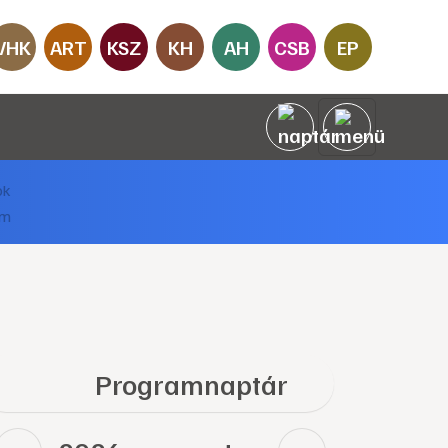
VHK
ART
KSZ
KH
AH
CSB
EP
Programnaptár