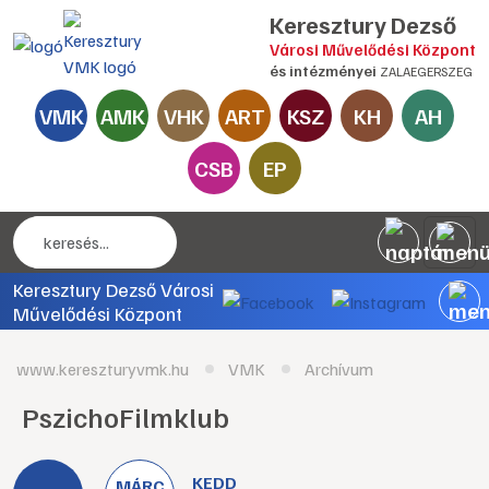
Keresztury Dezső
Városi Művelődési Központ
és intézményei
ZALAEGERSZEG
VMK
AMK
VHK
ART
KSZ
KH
AH
CSB
EP
Keresztury Dezső Városi
Művelődési Központ
www.kereszturyvmk.hu
VMK
Archívum
PszichoFilmklub
KEDD
MÁRC