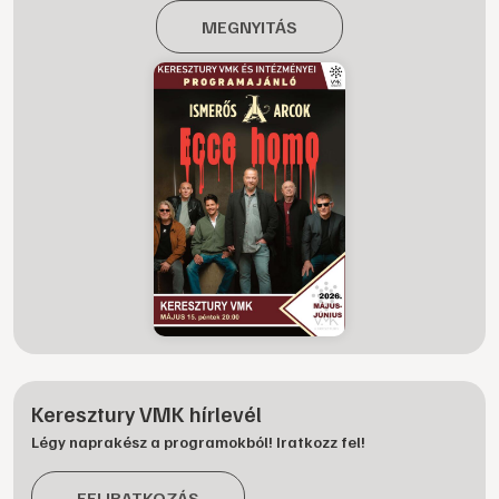
MEGNYITÁS
Keresztury VMK hírlevél
Légy naprakész a programokból! Iratkozz fel!
FELIRATKOZÁS