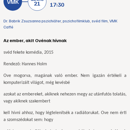
21
17:30
Dr. Babrik Zsuzsanna pszichiáter
,
pszichofilmklub
,
svéd film
,
VMK
Caffé
Az ember, akit Ovénak hívnak
svéd fekete komédia, 2015
Rendező: Hannes Holm
Ove mogorva, magának való ember. Nem igazán értékeli a
komputerizált világot, még kevésbé
azokat az embereket, akiknek nehezen megy az utánfutós tolatás,
vagy akiknek szakembert
kell hívni ahhoz, hogy légtelenítsék a radiátorukat. Ove nem érti
a szomszédokat sem: hogy