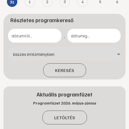
1
2
3
4
5
6
31
Részletes programkereső
-
KERESÉS
Aktuális programfüzet
Programfüzet 2026. május-június
LETÖLTÉS