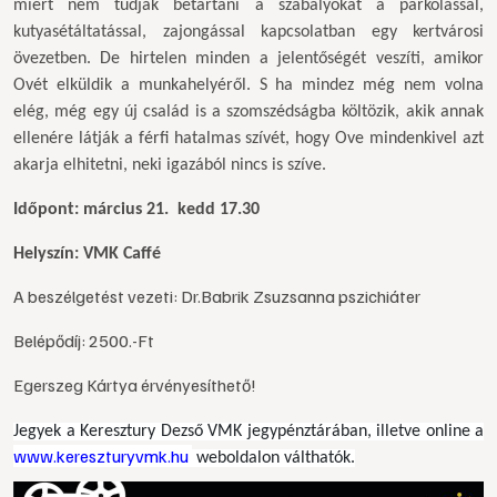
miért nem tudják betartani a szabályokat a parkolással,
kutyasétáltatással, zajongással kapcsolatban egy kertvárosi
övezetben. De hirtelen minden a jelentőségét veszíti, amikor
Ovét elküldik a munkahelyéről. S ha mindez még nem volna
elég, még egy új család is a szomszédságba költözik, akik annak
ellenére látják a férfi hatalmas szívét, hogy Ove mindenkivel azt
akarja elhitetni, neki igazából nincs is szíve.
Időpont: március 21. kedd 17.30
Helyszín: VMK Caffé
A beszélgetést vezeti: Dr.Babrik Zsuzsanna pszichiáter
Belépődíj: 2500.-Ft
Egerszeg Kártya érvényesíthető!
Jegyek a Keresztury Dezső VMK jegypénztárában, illetve online a
www.kereszturyvmk.hu
weboldalon válthatók.