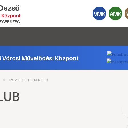
 Dezső
VMK
AMK
i Központ
EGERSZEG
ő Városi Művelődési Központ
PSZICHOFILMKLUB
LUB