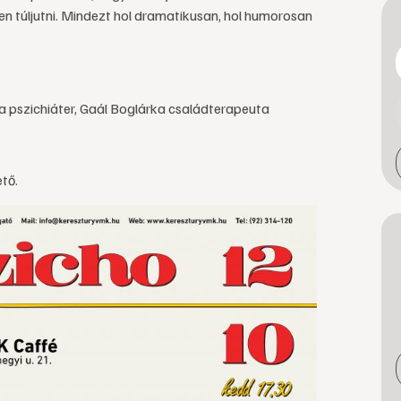
en túljutni. Mindezt hol dramatikusan, hol humorosan
na pszichiáter, Gaál Boglárka családterapeuta
tő.