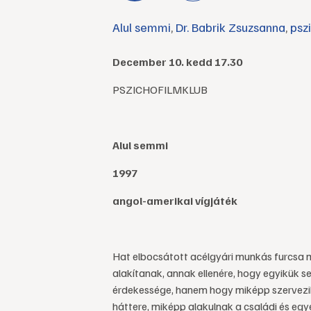
Alul semmi
,
Dr. Babrik Zsuzsanna
,
psz
December 10. kedd 17.30
PSZICHOFILMKLUB
Alul semmi
1997
angol-amerikai vígjáték
Hat elbocsátott acélgyári munkás furcsa 
alakítanak, annak ellenére, hogy egyikük s
érdekessége, hanem hogy miképp szervezik 
háttere, miképp alakulnak a családi és eg