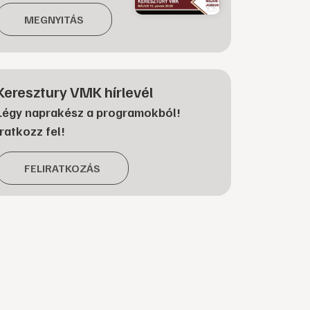
MEGNYITÁS
Keresztury VMK hírlevél
Légy naprakész a programokból!
Iratkozz fel!
FELIRATKOZÁS