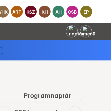
VHK
ART
KSZ
KH
AH
CSB
EP
Programnaptár