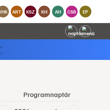
VHK
ART
KSZ
KH
AH
CSB
EP
Programnaptár