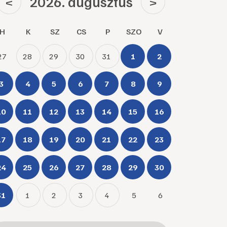
2026. augusztus
<
>
H
K
SZ
CS
P
SZO
V
27
28
29
30
31
1
2
3
4
5
6
7
8
9
10
11
12
13
14
15
16
17
18
19
20
21
22
23
24
25
26
27
28
29
30
31
1
2
3
4
5
6