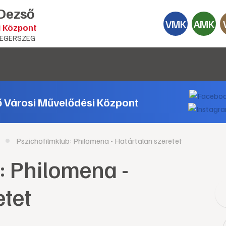
 Dezső
VMK
AMK
i Központ
EGERSZEG
ő Városi Művelődési Központ
Pszichofilmklub: Philomena - Határtalan szeretet
: Philomena -
etet