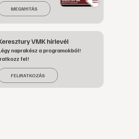
MEGNYITÁS
Keresztury VMK hírlevél
Légy naprakész a programokból!
Iratkozz fel!
FELIRATKOZÁS