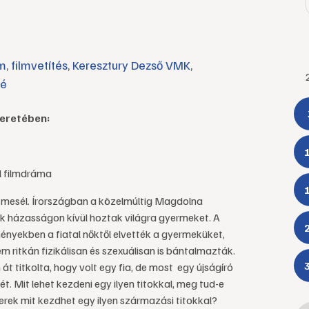
lm
,
filmvetítés
,
Keresztury Dezső VMK
,
fé
eretében:
 filmdráma
ól mesél. Írországban a közelmúltig Magdolna
k házasságon kívül hoztak világra gyermeket. A
ényekben a fiatal nőktől elvették a gyermeküket,
 ritkán fizikálisan és szexuálisan is bántalmazták.
t titkolta, hogy volt egy fia, de most egy újságíró
. Mit lehet kezdeni egy ilyen titokkal, meg tud-e
ek mit kezdhet egy ilyen származási titokkal?