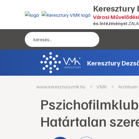
Keresztury
Városi Művelődés
és intézményei
ZALA
Keresztury Dezs
www.kereszturyvmk.hu
VMK
Archívum
Pszichofilmklub
Határtalan szer