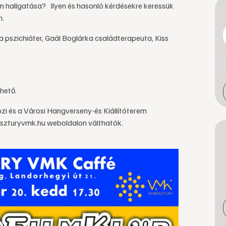
 hallgatása? Ilyen és hasonló kérdésekre keressük
n.
a pszichiáter, Gaál Boglárka családterapeuta, Kiss
hető.
i és a Városi Hangverseny-és Kiállítóterem
eszturyvmk.hu weboldalon válthatók.