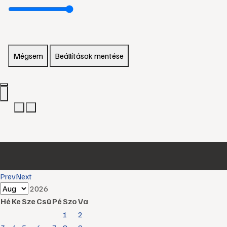
Mégsem
Beállítások mentése
Prev
Next
2026
Hé
Ke
Sze
Csü
Pé
Szo
Va
1
2