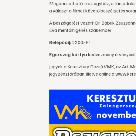
Megbocsátható-e az egyház, a társadalom
a választ a filmet követő beszélgetés sorá
A beszélgetést vezeti: Dr. Babrik Zsuzsann
Éva mentálhigénés szakember
Belépődíj:
2200.-Ft
Egerszeg kártya
kedvezmény érvényesít
Jegyek a Keresztury Dezső VMK, az Art-Moz
jegypénztárában, illetve online a www.ker