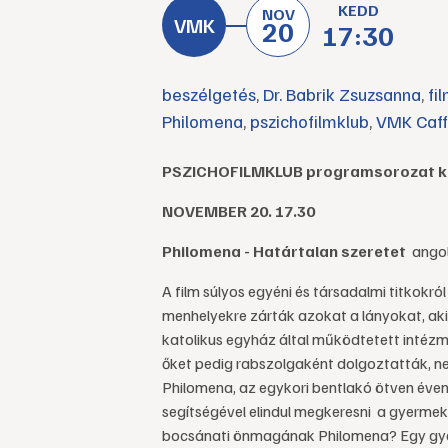
KEDD
NOV
20
17:30
beszélgetés
,
Dr. Babrik Zsuzsanna
,
fi
Philomena
,
pszichofilmklub
,
VMK Caf
PSZICHOFILMKLUB programsorozat k
NOVEMBER 20. 17.30
Philomena - Határtalan szeretet
angol
A film súlyos egyéni és társadalmi titkokr
menhelyekre zárták azokat a lányokat, aki
katolikus egyház által működtetett intézm
őket pedig rabszolgaként dolgoztatták, nem
Philomena, az egykori bentlakó ötven éven á
segítségével elindul megkeresni a gyermekét
bocsánati önmagának Philomena? Egy gyer