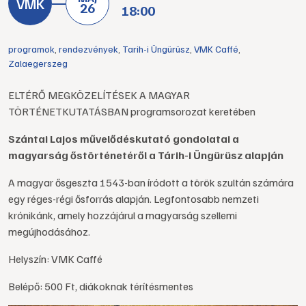
26
18:00
programok
,
rendezvények
,
Tarih-i Üngürüsz
,
VMK Caffé
,
Zalaegerszeg
ELTÉRŐ MEGKÖZELÍTÉSEK A MAGYAR
TÖRTÉNETKUTATÁSBAN programsorozat keretében
Szántai Lajos művelődéskutató gondolatai a
magyarság őstörténetéről a Tárih-i Üngürüsz alapján
A magyar ősgeszta 1543-ban íródott a török szultán számára
egy réges-régi ősforrás alapján. Legfontosabb nemzeti
krónikánk, amely hozzájárul a magyarság szellemi
megújhodásához.
Helyszín: VMK Caffé
Belépő: 500 Ft, diákoknak térítésmentes