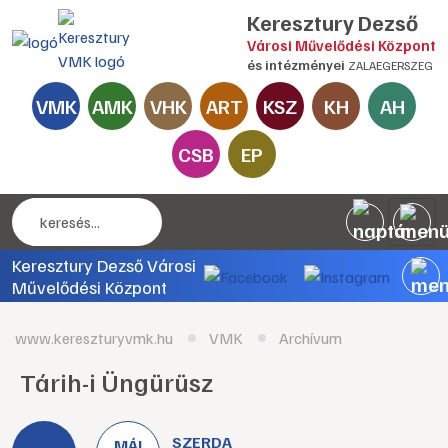
Keresztury Dezső
Városi Művelődési Központ
és intézményei
ZALAEGERSZEG
VMK
AMK
VHK
ART
KSZ
KH
AH
CSB
EP
Keresztury Dezső Városi
Művelődési Központ
www.kereszturyvmk.hu
VMK
Archívum
Tárih-i Üngürüsz
SZERDA
MÁJ