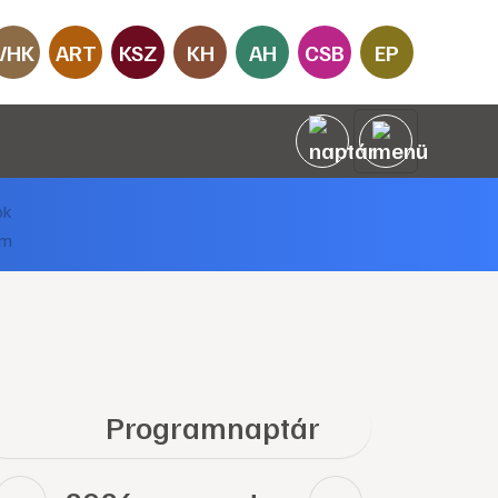
VHK
ART
KSZ
KH
AH
CSB
EP
Programnaptár