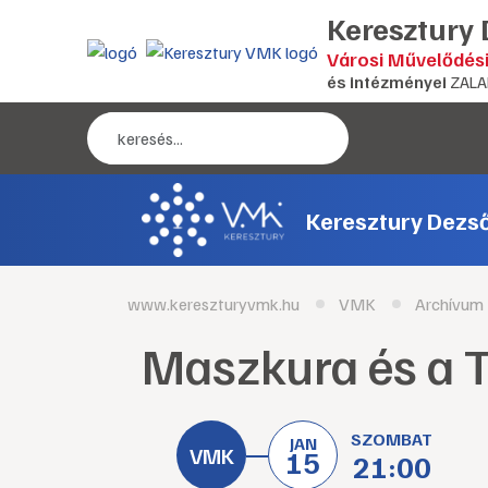
Keresztury
Városi Művelődés
és intézményei
ZALA
Keresztury Dezs
www.kereszturyvmk.hu
VMK
Archívum
Maszkura és a 
SZOMBAT
JAN
15
21:00