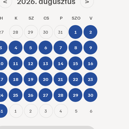
2026. augusztus
<
>
H
K
SZ
CS
P
SZO
V
27
28
29
30
31
1
2
3
4
5
6
7
8
9
10
11
12
13
14
15
16
17
18
19
20
21
22
23
24
25
26
27
28
29
30
31
1
2
3
4
5
6