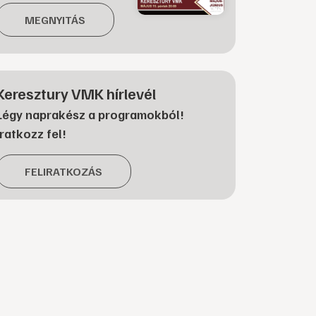
MEGNYITÁS
Keresztury VMK hírlevél
Légy naprakész a programokból!
Iratkozz fel!
FELIRATKOZÁS