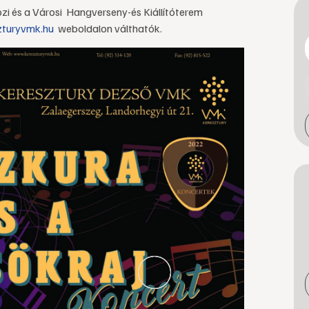
zi és a Városi Hangverseny-és Kiállítóterem
turyvmk.hu
weboldalon válthatók.