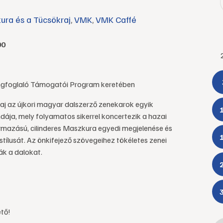
ura és a Tücsökraj
,
VMK
,
VMK Caffé
00
ngfoglaló Támogatói Program keretében
aj az újkori magyar dalszerző zenekarok egyik
ája, mely folyamatos sikerrel koncertezik a hazai
ármazású, cilinderes Maszkura egyedi megjelenése és
stílusát. Az önkifejező szövegeihez tökéletes zenei
ák a dalokat.
tő!