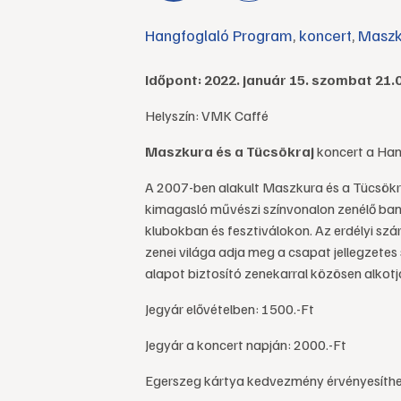
Hangfoglaló Program
,
koncert
,
Maszk
Időpont: 2022. január 15. szombat 21.
Helyszín: VMK Caffé
Maszkura és a Tücsökraj
koncert a Ha
A 2007-ben alakult Maszkura és a Tücsökr
kimagasló művészi színvonalon zenélő band
klubokban és fesztiválokon. Az erdélyi sz
zenei világa adja meg a csapat jellegzetes 
alapot biztosító zenekarral közösen alkotj
Jegyár elővételben: 1500.-Ft
Jegyár a koncert napján: 2000.-Ft
Egerszeg kártya kedvezmény érvényesíthe