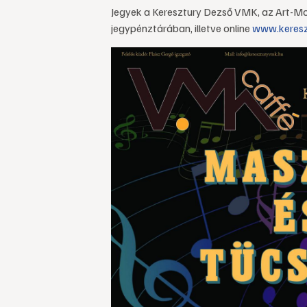
Jegyek a Keresztury Dezső VMK, az Art-Mo
jegypénztárában, illetve online
www.keresz