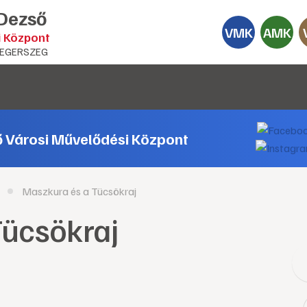
 Dezső
VMK
AMK
i Központ
EGERSZEG
ő Városi Művelődési Központ
Maszkura és a Tücsökraj
Tücsökraj