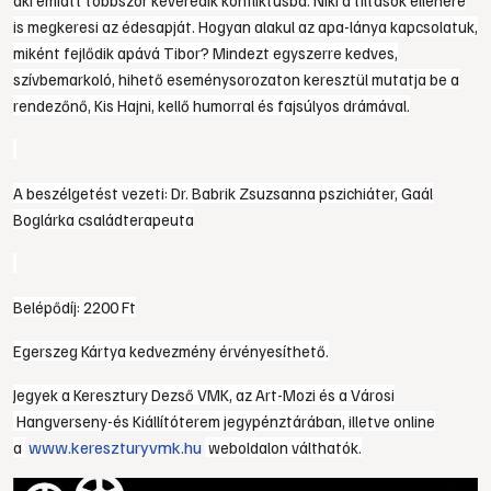
aki emiatt többször keveredik konfliktusba. Niki a tiltások ellenére
is megkeresi az édesapját. Hogyan alakul az apa-lánya kapcsolatuk,
miként fejlődik apává Tibor? Mindezt egyszerre kedves,
szívbemarkoló, hihető eseménysorozaton keresztül mutatja be a
rendezőnő, Kis Hajni, kellő humorral és fajsúlyos drámával.
A beszélgetést vezeti: Dr. Babrik Zsuzsanna pszichiáter, Gaál
Boglárka családterapeuta
Belépődíj: 2200 Ft
Egerszeg Kártya kedvezmény érvényesíthető.
Jegyek a Keresztury Dezső VMK, az Art-Mozi és a Városi
Hangverseny-és Kiállítóterem jegypénztárában, illetve online
www.kereszturyvmk.hu
a
weboldalon válthatók.