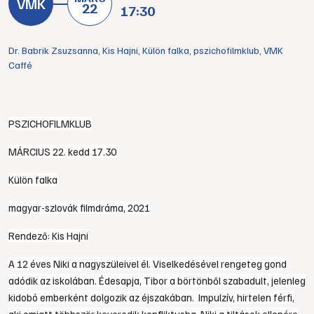
22
17:30
Dr. Babrik Zsuzsanna
,
Kis Hajni
,
Külön falka
,
pszichofilmklub
,
VMK
Caffé
PSZICHOFILMKLUB
MÁRCIUS 22. kedd 17.30
Külön falka
magyar-szlovák filmdráma, 2021
Rendező: Kis Hajni
A 12 éves Niki a nagyszüleivel él. Viselkedésével rengeteg gond
adódik az iskolában. Édesapja, Tibor a börtönből szabadult, jelenleg
kidobó emberként dolgozik az éjszakában. Impulzív, hirtelen férfi,