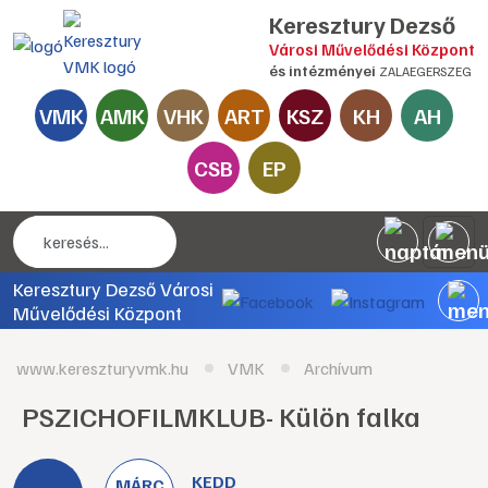
Keresztury Dezső
Városi Művelődési Központ
és intézményei
ZALAEGERSZEG
VMK
AMK
VHK
ART
KSZ
KH
AH
CSB
EP
Keresztury Dezső Városi
Művelődési Központ
www.kereszturyvmk.hu
VMK
Archívum
PSZICHOFILMKLUB- Külön falka
KEDD
MÁRC