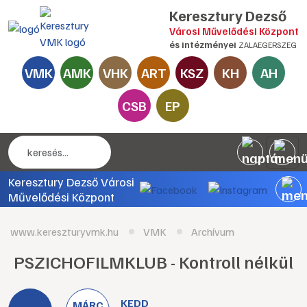
Keresztury Dezső
Városi Művelődési Központ
és intézményei
ZALAEGERSZEG
VMK
AMK
VHK
ART
KSZ
KH
AH
CSB
EP
Keresztury Dezső Városi
Művelődési Központ
www.kereszturyvmk.hu
VMK
Archívum
PSZICHOFILMKLUB - Kontroll nélkül
KEDD
MÁRC