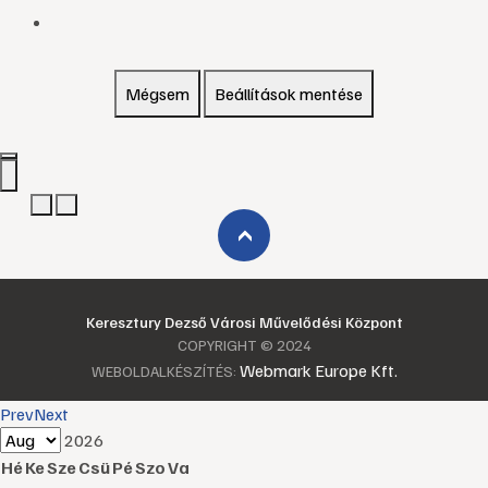
Mégsem
Beállítások mentése
›
Keresztury Dezső Városi Művelődési Központ
COPYRIGHT © 2024
Webmark Europe Kft.
WEBOLDALKÉSZÍTÉS:
Prev
Next
2026
Hé
Ke
Sze
Csü
Pé
Szo
Va