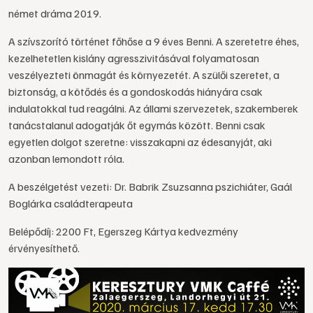
német dráma 2019.
A szívszorító történet főhőse a 9 éves Benni. A szeretetre éhes,
kezelhetetlen kislány agresszivitásával folyamatosan
veszélyezteti önmagát és környezetét. A szülői szeretet, a
biztonság, a kötődés és a gondoskodás hiányára csak
indulatokkal tud reagálni. Az állami szervezetek, szakemberek
tanácstalanul adogatják őt egymás között. Benni csak
egyetlen dolgot szeretne: visszakapni az édesanyját, aki
azonban lemondott róla.
A beszélgetést vezeti: Dr. Babrik Zsuzsanna pszichiáter, Gaál
Boglárka családterapeuta
Belépődíj: 2200 Ft, Egerszeg Kártya kedvezmény
érvényesíthető.