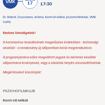
17
17:30
Dr. Babrik Zsuzsanna
,
dráma
,
Kontroll nélkül
,
pszichofilmklub
,
VMK
Caffé
Kedves Vendégeink!
A koronavírus terjedésének megelőzése érdekében - biztonsági
okokból - a rendezvény új időpontban kerül megrendezésre.
A programjainkra előre megváltott jegyek és bérletek későbbi
időpontokra érvényesek, vagy a vásárlás helyén visszaválthatóak.
Megértésüket köszönjük!
PSZICHOFILMKLUB
Kontroll nélkül