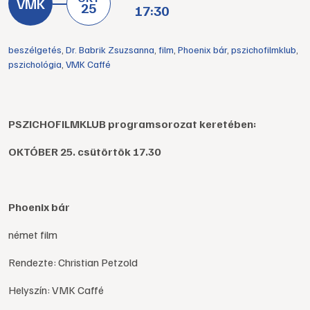
25
17:30
beszélgetés
,
Dr. Babrik Zsuzsanna
,
film
,
Phoenix bár
,
pszichofilmklub
,
pszichológia
,
VMK Caffé
PSZICHOFILMKLUB programsorozat keretében:
OKTÓBER 25. csütörtök 17.30
Phoenix bár
német film
Rendezte: Christian Petzold
Helyszín: VMK Caffé