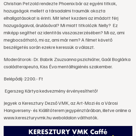
Christian Petzold rendezte Phoenix bár az egyéni titkok,
hazugságok mellett a társadalmi traumák okozta
elhallgatásokat is érinti. Mit lehet kezdeni az imádott férj
hazugságaival, árulásával? Mi miatt titkolózik Nelly? Ez
miképp segíthet az identitás visszaszerzésében? Mi az, ami
megbocsátható, mi az, ami már nem? A filmet követő
beszélgetés során ezekre keressük a választ.
Moderátorok: Dr. Babrik Zsuzsanna pszichiáter, Gaál Boglárka
családterapeuta, Kiss Éva mentálhigiénés szakember.
Belépődíj: 2200.- Ft
Egerszeg Kártya kedvezmény érvényesíthető!
Jegyek a Keresztury Dezső VMK, az Art-Mozi és a Városi
Hangverseny- és Kiállítóterem jegypénztárában, illetve online a
www.kereszturyvmk.hu weboldalon válthatók.