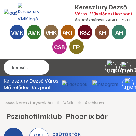
Keresztury Dezső
Városi Művelődési Központ
és intézményei
ZALAEGERSZEG
VMK
AMK
VHK
ART
KSZ
KH
AH
CSB
EP
Keresztury Dezső Városi
Művelődési Központ
www.kereszturyvmk.hu
VMK
Archívum
Pszichofilmklub: Phoenix bár
CSÜTÖRTÖK
OKT