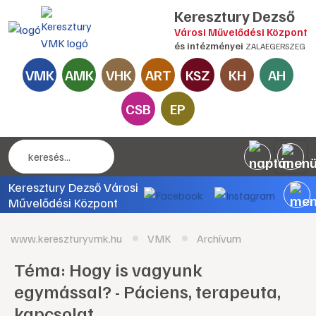
Keresztury Dezső
Városi Művelődési Központ
és intézményei
ZALAEGERSZEG
VMK
AMK
VHK
ART
KSZ
KH
AH
CSB
EP
Keresztury Dezső Városi
Művelődési Központ
www.kereszturyvmk.hu
VMK
Archívum
Téma: Hogy is vagyunk
egymással? - Páciens, terapeuta,
kapcsolat