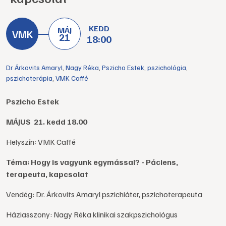
KEDD
MÁJ
21
18:00
Dr Árkovits Amaryl
,
Nagy Réka
,
Pszicho Estek
,
pszichológia
,
pszichoterápia
,
VMK Caffé
Pszicho Estek
MÁJUS 21. kedd 18.00
Helyszín: VMK Caffé
Téma: Hogy is vagyunk egymással? - Páciens,
terapeuta, kapcsolat
Vendég: Dr. Árkovits Amaryl pszichiáter, pszichoterapeuta
Háziasszony: Nagy Réka klinikai szakpszichológus