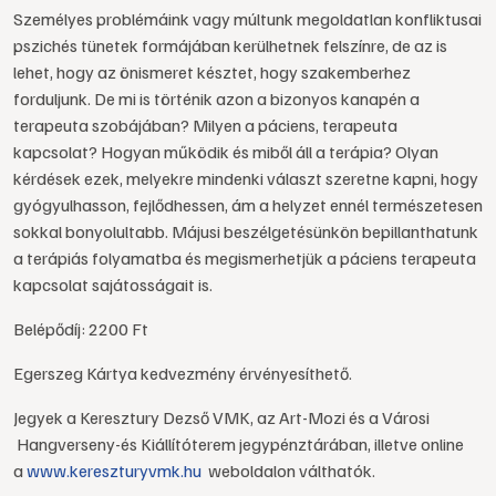
Személyes problémáink vagy múltunk megoldatlan konfliktusai
pszichés tünetek formájában kerülhetnek felszínre, de az is
lehet, hogy az önismeret késztet, hogy szakemberhez
forduljunk. De mi is történik azon a bizonyos kanapén a
terapeuta szobájában? Milyen a páciens, terapeuta
kapcsolat? Hogyan működik és miből áll a terápia? Olyan
kérdések ezek, melyekre mindenki választ szeretne kapni, hogy
gyógyulhasson, fejlődhessen, ám a helyzet ennél természetesen
sokkal bonyolultabb. Májusi beszélgetésünkön bepillanthatunk
a terápiás folyamatba és megismerhetjük a páciens terapeuta
kapcsolat sajátosságait is.
Belépődíj: 2200 Ft
Egerszeg Kártya kedvezmény érvényesíthető.
Jegyek a Keresztury Dezső VMK, az Art-Mozi és a Városi
Hangverseny-és Kiállítóterem jegypénztárában, illetve online
a
www.kereszturyvmk.hu
weboldalon válthatók.