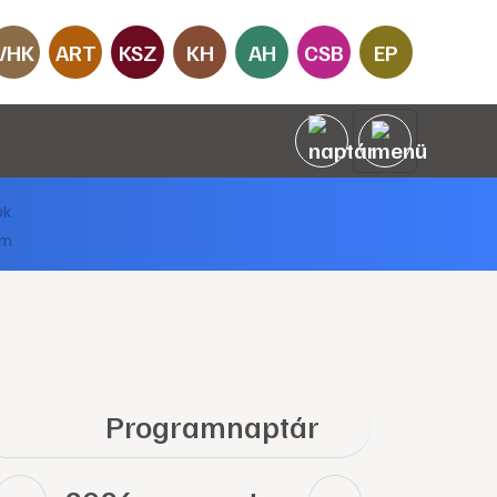
VHK
ART
KSZ
KH
AH
CSB
EP
Programnaptár