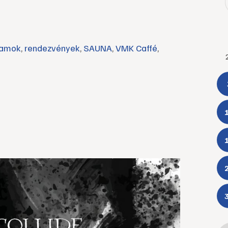
ramok
,
rendezvények
,
SAUNA
,
VMK Caffé
,