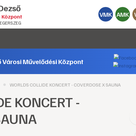
 Dezső
VMK
AMK
i Központ
EGERSZEG
ő Városi Művelődési Központ
WORLDS COLLIDE KONCERT - COVERDOSE X SAUNA
E KONCERT -
SAUNA