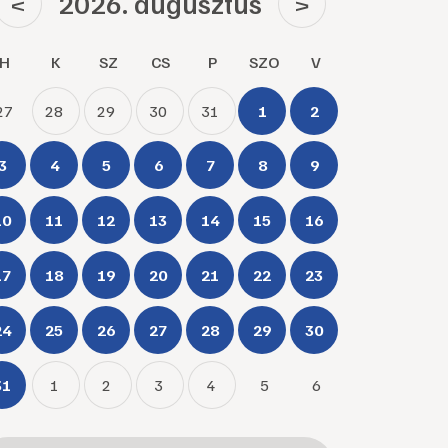
2026. augusztus
<
>
H
K
SZ
CS
P
SZO
V
27
28
29
30
31
1
2
3
4
5
6
7
8
9
10
11
12
13
14
15
16
17
18
19
20
21
22
23
24
25
26
27
28
29
30
31
1
2
3
4
5
6