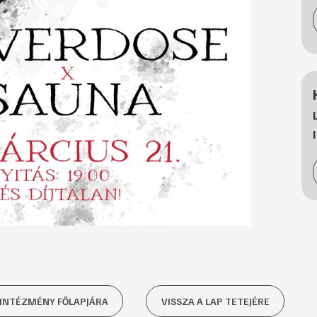
 INTÉZMÉNY FŐLAPJÁRA
VISSZA A LAP TETEJÉRE