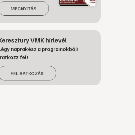
MEGNYITÁS
Keresztury VMK hírlevél
Légy naprakész a programokból!
Iratkozz fel!
FELIRATKOZÁS