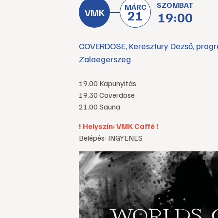
SZOMBAT
MÁRC
21
19:00
COVERDOSE
,
Keresztury Dezső
,
prog
Zalaegerszeg
19.00 Kapunyitás
19.30 Coverdose
21.00 Sauna
! Helyszín: VMK Caffé !
Belépés: INGYENES