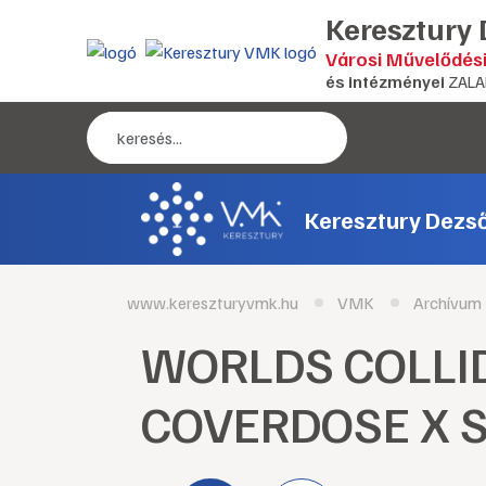
Keresztury
Városi Művelődés
és intézményei
ZALA
Keresztury Dezs
www.kereszturyvmk.hu
VMK
Archívum
WORLDS COLLID
COVERDOSE X 