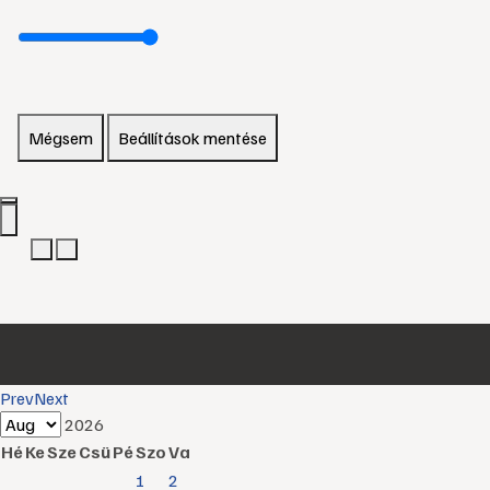
Mégsem
Beállítások mentése
Prev
Next
2026
Hé
Ke
Sze
Csü
Pé
Szo
Va
1
2