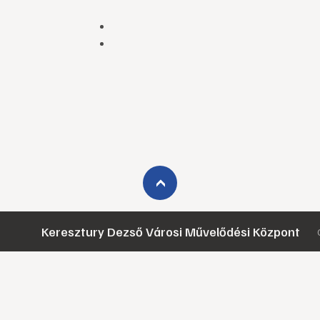
›
Keresztury Dezső Városi Művelődési Központ