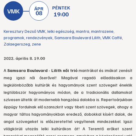
PÉNTEK
ÁPR
08
19:00
Keresztury Dezső VMK
,
lelki egészség
,
mantra
,
mantrazene
,
programok
,
rendezvények
,
Samsara Boulevard Lilith
,
VMK Caffé
,
Zalaegerszeg
,
zene
2022. április 8. 19.00
A
Samsara Boulevard - Lilith női trió
mantrákat és imákat zenésít
meg igazi női őserővel! Magával ragadó előadásaikon a
legkülönbözőbb kultúrák és hagyományok szent szövegeit éneklik
legtöbbször hagyományos módon, de a tradicionális dallamokat
szívesen ültetik át modernebb hangzású dalokba is. Repertoárjukban
éppúgy fordulnak elő szanszkrit vagy tibeti szent szövegek, ahogy a
magyar táltos hagyományokban eredező, dobokkal kísért dalok, de
angol szövegeket is előszeretettel vegyítenek mindezekkel. Igazi
világkörüli utazás lelki kultúrákon át! A Teremtő erőket szent
hangokkal megszólító zenei csemege, amelyben a közönséggel való