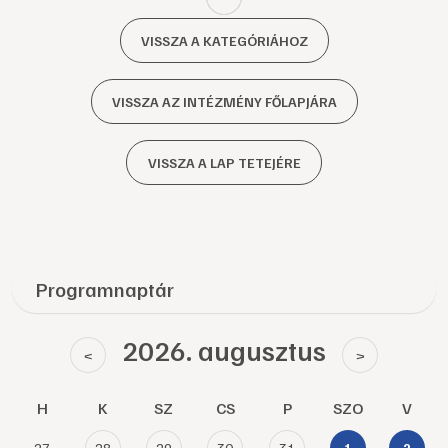
VISSZA A KATEGÓRIÁHOZ
VISSZA AZ INTÉZMÉNY FŐLAPJÁRA
VISSZA A LAP TETEJÉRE
Programnaptár
2026. augusztus
<
>
H
K
SZ
CS
P
SZO
V
27
28
29
30
31
1
2