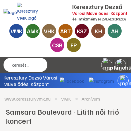
Keresztury Dezső
Városi Művelődési Központ
és intézményei
ZALAEGERSZEG
VMK
AMK
VHK
ART
KSZ
KH
AH
CSB
EP
Keresztury Dezső Városi
Művelődési Központ
www.kereszturyvmk.hu
VMK
Archívum
Samsara Boulevard - Lilith női trió
koncert