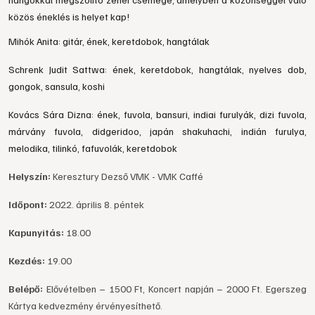
közös éneklés is helyet kap!
Mihók Anita: gitár, ének, keretdobok, hangtálak
Schrenk Judit Sattwa: ének, keretdobok, hangtálak, nyelves dob,
gongok, sansula, koshi
Kovács Sára Dizna: ének, fuvola, bansuri, indiai furulyák, dizi fuvola,
márvány fuvola, didgeridoo, japán shakuhachi, indián furulya,
melodika, tilinkó, fafuvolák, keretdobok
Helyszín:
Keresztury Dezső VMK - VMK Caffé
Időpont:
2022. április 8. péntek
Kapunyitás:
18.00
Kezdés:
19.00
Belépő:
Elővételben – 1500 Ft, Koncert napján – 2000 Ft. Egerszeg
Kártya kedvezmény érvényesíthető.