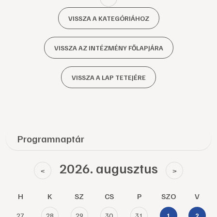
VISSZA A KATEGÓRIÁHOZ
VISSZA AZ INTÉZMÉNY FŐLAPJÁRA
VISSZA A LAP TETEJÉRE
Programnaptár
2026. augusztus
<
>
H
K
SZ
CS
P
SZO
V
27
28
29
30
31
1
2