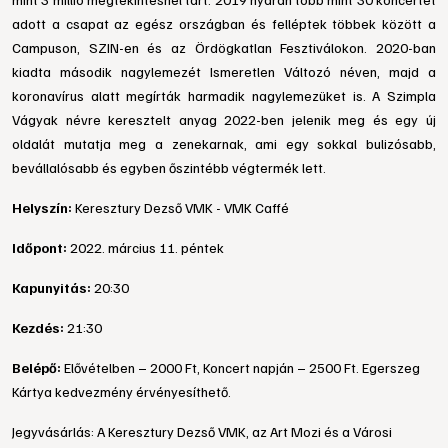
adott a csapat az egész országban és felléptek többek között a 
Campuson, SZIN-en és az Ördögkatlan Fesztiválokon. 2020-ban 
kiadta második nagylemezét Ismeretlen Változó néven, majd a 
koronavírus alatt megírták harmadik nagylemezüket is. A Szimpla 
Vágyak névre keresztelt anyag 2022-ben jelenik meg és egy új 
oldalát mutatja meg a zenekarnak, ami egy sokkal bulizósabb, 
bevállalósabb és egyben őszintébb végtermék lett.
Helyszín:
Keresztury Dezső VMK - VMK Caffé
Időpont:
2022. március 11. péntek
Kapunyitás:
20:30
Kezdés:
21:30
Belépő:
Elővételben – 2000 Ft, Koncert napján – 2500 Ft. Egerszeg
Kártya kedvezmény érvényesíthető.
Jegyvásárlás: A Keresztury Dezső VMK, az Art Mozi és a Városi