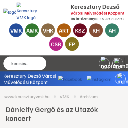
Keresztury Dezső
Városi Művelődési Központ
és intézményei
ZALAEGERSZEG
VMK
AMK
VHK
ART
KSZ
KH
AH
CSB
EP
Keresztury Dezső Városi
Művelődési Központ
www.kereszturyvmk.hu
VMK
Archívum
Dánielfy Gergő és az Utazók
koncert