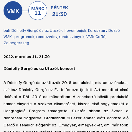
PÉNTEK
MÁRC
11
21:30
buli
,
Dánielfy Gergő és az Utazók
,
hovamenjek
,
Keresztury Dezső
VMK
,
programok
,
rendezvény
,
rendezvények
,
VMK Caffé
,
Zalaegerszeg
2022. március 11. 21.30
Dánielfy Gergő és az Utazók koncert
A Dánielfy Gergő és az Utazók 2018-ban alakult, miután az énekes, 
színész Dánielfy Gergő az Év felfedezettje lett Azt mondtad című 
dalával a DAL 2018-as műsorában. A zenekarrá bővült produkció 
hamar elnyerte a szakma elismerését, hiszen első nagylemezét a 
Hangfoglaló Program támogatta. Szintén abban az évben a 
debreceni Nagyerdei Stadionban 20 ezer ember előtt adhatta elő 
Gergő a zenekar slágerét az ’Elmegyek, elmegyek’-et, ami már több 
mint 3 millió megtekintésnél tart. 2019 nyarán több mint 30 koncertet 