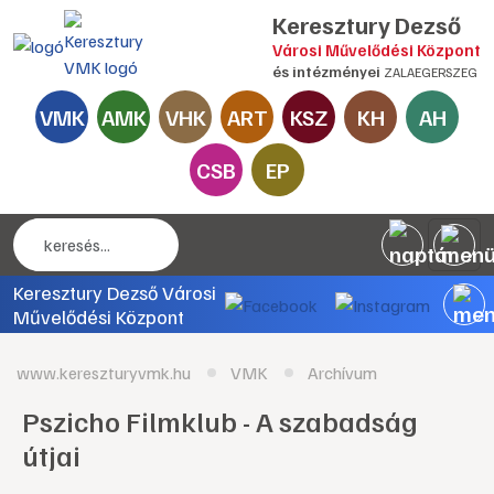
Keresztury Dezső
Városi Művelődési Központ
és intézményei
ZALAEGERSZEG
VMK
AMK
VHK
ART
KSZ
KH
AH
CSB
EP
Keresztury Dezső Városi
Művelődési Központ
www.kereszturyvmk.hu
VMK
Archívum
Pszicho Filmklub - A szabadság
útjai