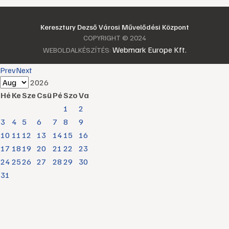
Keresztury Dezső Városi Művelődési Központ
COPYRIGHT © 2024
Webmark Europe Kft.
WEBOLDALKÉSZÍTÉS:
Prev
Next
2026
Hé
Ke
Sze
Csü
Pé
Szo
Va
1
2
3
4
5
6
7
8
9
10
11
12
13
14
15
16
17
18
19
20
21
22
23
24
25
26
27
28
29
30
31