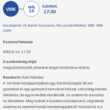
SZERDA
MÁJ
16
17:30
beszélgetés
,
Dr. Babrik Zsuzsanna
,
film
,
pszichofilmklub
,
VMK
,
VMK
Caffé
PszichoFilmklub
MÁJUS 16. 17.30
A szabadság útjai
magyarul beszélő, amerikai-angol romantikus dráma
Rendezte:
Sam Mendes
A történet középpontjában egy fiatal házaspár áll, két
gyerekkel és egy gyönyörű kertvárosi házzal. Látszólag minden
tökéletes, de egyre inkább eluralkodik az unalom és a közöny
az életükben. Meg tudnak-e küzdeni a középszerű, végtelenül
unalmas és semmitmondó mindennapjaikkal? Kockáztat-e a