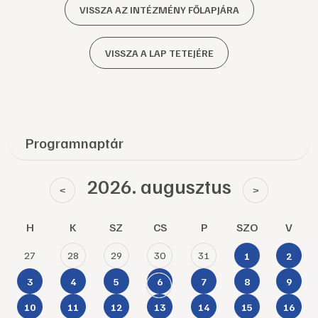
VISSZA AZ INTÉZMÉNY FŐLAPJÁRA
VISSZA A LAP TETEJÉRE
Programnaptár
2026. augusztus
<
>
H
K
SZ
CS
P
SZO
V
27
28
29
30
31
1
2
3
4
5
6
7
8
9
10
11
12
13
14
15
16