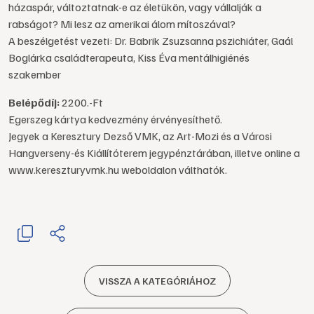
házaspár, változtatnak-e az életükön, vagy vállalják a
rabságot? Mi lesz az amerikai álom mítoszával?
A beszélgetést vezeti: Dr. Babrik Zsuzsanna pszichiáter, Gaál
Boglárka családterapeuta, Kiss Éva mentálhigiénés
szakember
Belépődíj:
2200.-Ft
Egerszeg kártya kedvezmény érvényesíthető.
Jegyek a Keresztury Dezső VMK, az Art-Mozi és a Városi
Hangverseny-és Kiállítóterem jegypénztárában, illetve online a
www.kereszturyvmk.hu weboldalon válthatók.
VISSZA A KATEGÓRIÁHOZ