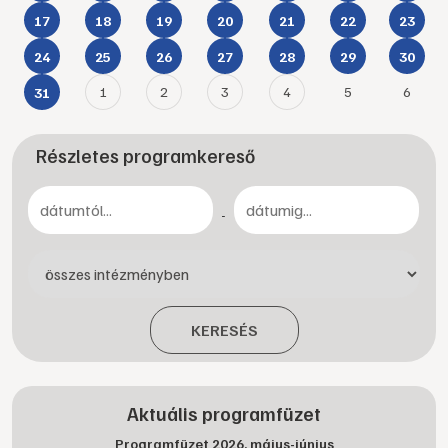
17
18
19
20
21
22
23
24
25
26
27
28
29
30
1
2
3
4
5
6
31
Részletes programkereső
-
KERESÉS
Aktuális programfüzet
Programfüzet 2026. május-június