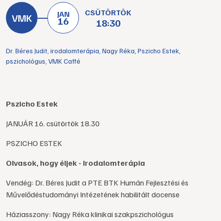
CSÜTÖRTÖK
JAN
16
18:30
Dr. Béres Judit
,
irodalomterápia
,
Nagy Réka
,
Pszicho Estek
,
pszichológus
,
VMK Caffé
Pszicho Estek
JANUÁR 16. csütörtök 18.30
PSZICHO ESTEK
Olvasok, hogy éljek - Irodalomterápia
Vendég: Dr. Béres Judit a PTE BTK Humán Fejlesztési és
Művelődéstudományi Intézetének habilitált docense
Háziasszony: Nagy Réka klinikai szakpszichológus