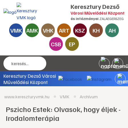
Keresztury Dezső
Városi Művelődési Központ
és intézményei
ZALAEGERSZEG
VMK
AMK
VHK
ART
KSZ
KH
AH
CSB
EP
Keresztury Dezső Városi
Művelődési Központ
www.kereszturyvmk.hu
VMK
Archívum
Pszicho Estek: Olvasok, hogy éljek -
Irodalomterápia