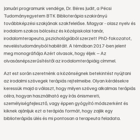
Januári programunk vendége, Dr. Béres Judit, a Pécsi
Tudományegyetem BTK Biblioterápia szakirányú
továbbképzési szakjának szakfelelőse. Magyar - olasz nyelv és
irodalom szakos bölcsész és középiskolai tanár,
irodalomterapeuta, pszichológiából szerzett PhD-fokozatot,
neveléstudományból habilitált. A témában 2017-ben jelent
meg monográfiája Azért olvasok, hogy éljek – Az
olvasásnépszerűsítéstől az irodalomterápiáig címmel.
Azt est során szeretnénk a közönségnek betekintést nyújtani
az irodalmi szövegek terápiás rejtelmeibe. Olyan kérdésekre
keressük majd a választ, hogy milyen szöveg alkalmas terápiás
célra, hogyan használható egy írás önismereti,
személyiségfejlesztő, vagy éppen gyógyító módszerként és
kiknek ajánljuk ezt a terápiás formát, hogy zajlik egy
biblioterápiás ülés és mi pontosan a terapeuta feladata.