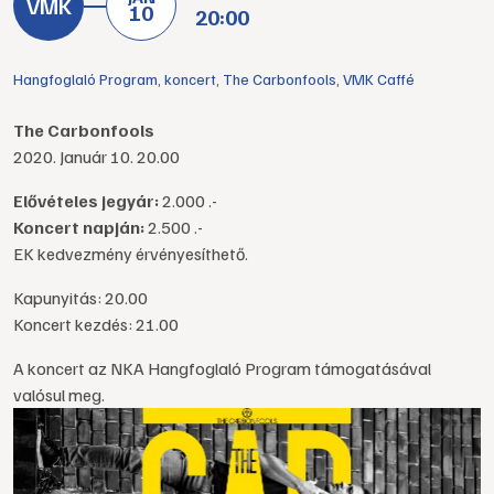
10
20:00
Hangfoglaló Program
,
koncert
,
The Carbonfools
,
VMK Caffé
The Carbonfools
2020. Január 10. 20.00
Elővételes jegyár:
2.000 .-
Koncert napján:
2.500 .-
EK kedvezmény érvényesíthető.
Kapunyitás: 20.00
Koncert kezdés: 21.00
A koncert az NKA Hangfoglaló Program támogatásával
valósul meg.