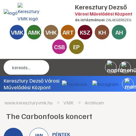
Keresztury Dezső
Városi Művelődési Központ
és intézményei
ZALAEGERSZEG
VMK
AMK
VHK
ART
KSZ
KH
AH
CSB
EP
Keresztury Dezső Városi
Művelődési Központ
www.kereszturyvmk.hu
VMK
Archívum
The Carbonfools koncert
PÉNTEK
JAN