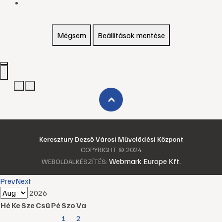
Mégsem
Beállítások mentése
›
Keresztury Dezső Városi Művelődési Központ
COPYRIGHT © 2024
Webmark Europe Kft.
WEBOLDALKÉSZÍTÉS:
Prev
Next
2026
Hé
Ke
Sze
Csü
Pé
Szo
Va
1
2