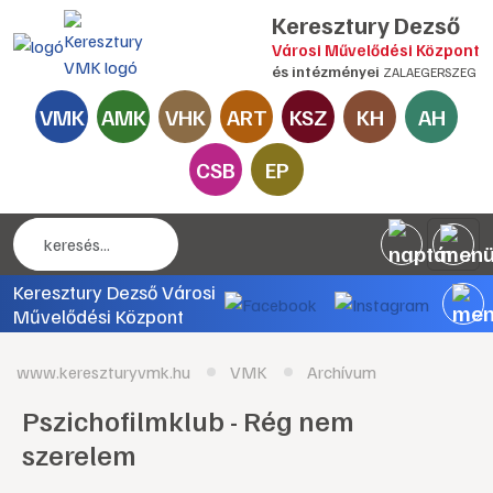
Keresztury Dezső
Városi Művelődési Központ
és intézményei
ZALAEGERSZEG
VMK
AMK
VHK
ART
KSZ
KH
AH
CSB
EP
Keresztury Dezső Városi
Művelődési Központ
www.kereszturyvmk.hu
VMK
Archívum
Pszichofilmklub - Rég nem
szerelem