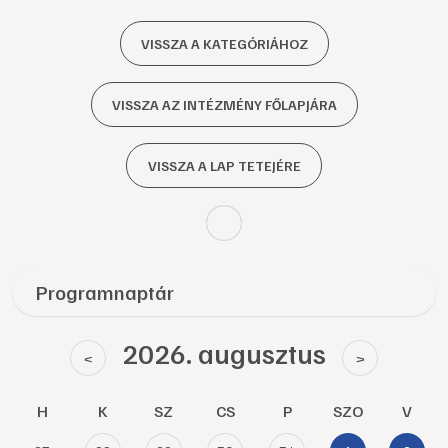
VISSZA A KATEGÓRIÁHOZ
VISSZA AZ INTÉZMÉNY FŐLAPJÁRA
VISSZA A LAP TETEJÉRE
Programnaptár
2026. augusztus
<
>
H
K
SZ
CS
P
SZO
V