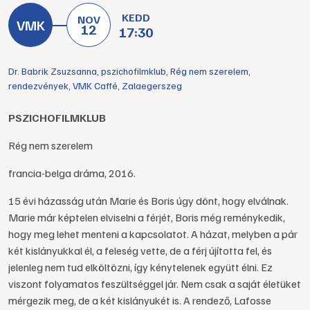
KEDD
NOV
12
17:30
Dr. Babrik Zsuzsanna
,
pszichofilmklub
,
Rég nem szerelem
,
rendezvények
,
VMK Caffé
,
Zalaegerszeg
PSZICHOFILMKLUB
Rég nem szerelem
francia-belga dráma, 2016.
15 évi házasság után Marie és Boris úgy dönt, hogy elválnak.
Marie már képtelen elviselni a férjét, Boris még reménykedik,
hogy meg lehet menteni a kapcsolatot. A házat, melyben a pár
két kislányukkal él, a feleség vette, de a férj újította fel, és
jelenleg nem tud elköltözni, így kénytelenek együtt élni. Ez
viszont folyamatos feszültséggel jár. Nem csak a saját éle­tüket
mérgezik meg, de a két kislányukét is. A rendező, Lafosse