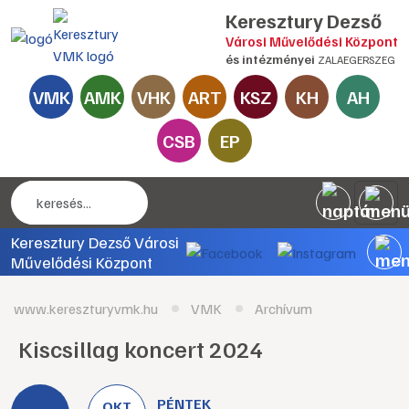
Keresztury Dezső
Városi Művelődési Központ
és intézményei
ZALAEGERSZEG
VMK
AMK
VHK
ART
KSZ
KH
AH
CSB
EP
Keresztury Dezső Városi
Művelődési Központ
www.kereszturyvmk.hu
VMK
Archívum
Kiscsillag koncert 2024
PÉNTEK
OKT