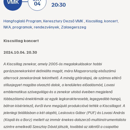
04
20:30
Hangfoglaló Program
,
Keresztury Dezső VMK
,
Kiscsillag
,
koncert
,
NKA
,
programok
,
rendezvények
,
Zalaegerszeg
Kiscsillag koncert
2024.10.04. 20.30
A Kiscsillag zenekar, amely 2005-ös megalakulásakor hobbi
garázszenekarként definiálta magát, mára Magyarország elsőszámú
alterrock zenekarának tekinthető. A mindig gitáralapú, de számos eltérő
stílusjegyet magába olvasztó dalok, a lendületes előadásmód, Lovasi
emblematikus szövegvilága és a zenekar utolsó éveiben megjelenő
többszólamú énektémák az egyik legkarakteresebb, legegyedibb hangú,
bátran kísérletező, évről évre megújuló produkcióvá tették a Kiscsillagot. A
jelenlegi felállásban a két alapító, Leskovics Gábor (PUF) és Lovasi András
(Kispál és a Borz) mellett az immár énekes-dalszerző-
multiinstrumentalista
szintre emelkedő Szesztay Dávid játszik, továbbá az idéntől a csapatba