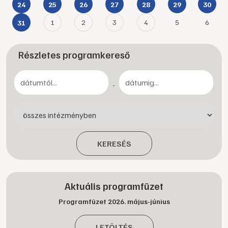
24
25
26
27
28
29
30
1
2
3
4
5
6
31
Részletes programkereső
-
KERESÉS
Aktuális programfüzet
Programfüzet 2026. május-június
LETÖLTÉS