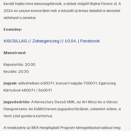
kerülő Hajba Imre basszusgitározik, a dobok mögött Bajkai Ferenc ül. A
2024-es szezon koncertjein már a készülő új lemez dalaiból is bemutat
néhányat a zenekar.
Esemény:
KiSCSiLLAG // Zalaegerszeg // 10.04. | Facebook
Menetrend:
Kapunyitás: 20.00
Kezdés: 20.30
Jegyek:
elővételben 6000 Ft, koncert napján 7000 Ft, Egerszeg
Kártyával 4800 Ft / 5600 Ft
Jegyvásárlás:
A Keresztury Dezső VMK, az Art Mozi és a Városi
Hangverseny-és Kiállítóterem jegypénztárában, valamint online, a
fenti zöld gombra kattintva.
A rendezvény az NKA Hangfoglaló Program támogatásával valósul meg.