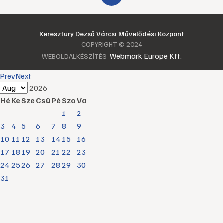
Keresztury Dezső Városi Művelődési Központ
COPYRIGHT © 2024
Webmark Europe Kft.
WEBOLDALKÉSZÍTÉS:
Prev
Next
2026
Hé
Ke
Sze
Csü
Pé
Szo
Va
1
2
3
4
5
6
7
8
9
10
11
12
13
14
15
16
17
18
19
20
21
22
23
24
25
26
27
28
29
30
31