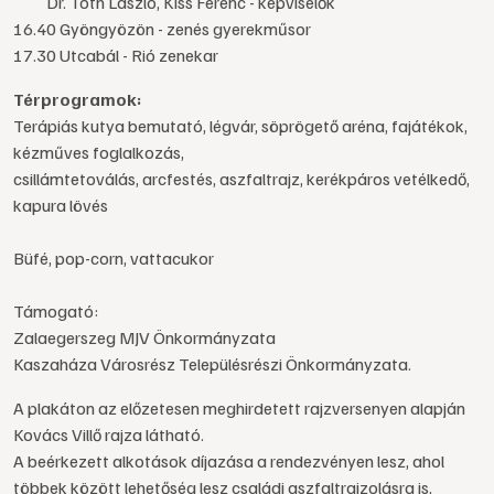
Dr. Tóth László, Kiss Ferenc - képviselők
16.40 Gyöngyözön - zenés gyerekműsor
17.30 Utcabál - Rió zenekar
Térprogramok:
Terápiás kutya bemutató, légvár, söprögető aréna, fajátékok,
kézműves foglalkozás,
csillámtetoválás, arcfestés, aszfaltrajz, kerékpáros vetélkedő,
kapura lövés
Büfé, pop-corn, vattacukor
Támogató:
Zalaegerszeg MJV Önkormányzata
Kaszaháza Városrész Településrészi Önkormányzata.
A plakáton az előzetesen meghirdetett rajzversenyen alapján
Kovács Villő rajza látható.
A beérkezett alkotások díjazása a rendezvényen lesz, ahol
többek között lehetőség lesz családi aszfaltrajzolásra is,