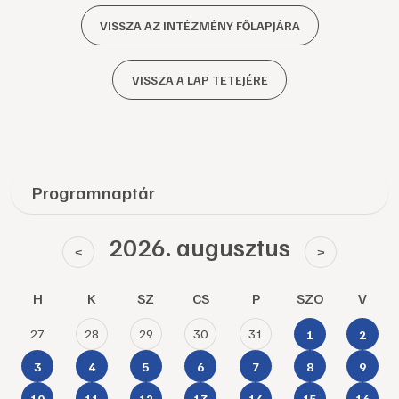
VISSZA AZ INTÉZMÉNY FŐLAPJÁRA
VISSZA A LAP TETEJÉRE
Programnaptár
2026. augusztus
<
>
H
K
SZ
CS
P
SZO
V
27
28
29
30
31
1
2
3
4
5
6
7
8
9
10
11
12
13
14
15
16