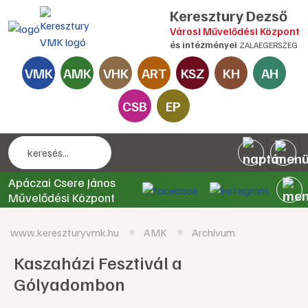
Keresztury Dezső
Városi Művelődési Központ
és intézményei
ZALAEGERSZEG
VMK
AMK
VHK
ART
KSZ
KH
AH
CSB
EP
Apáczai Csere János
Művelődési Központ
www.kereszturyvmk.hu
AMK
Archívum
Kaszaházi Fesztivál a
Gólyadombon