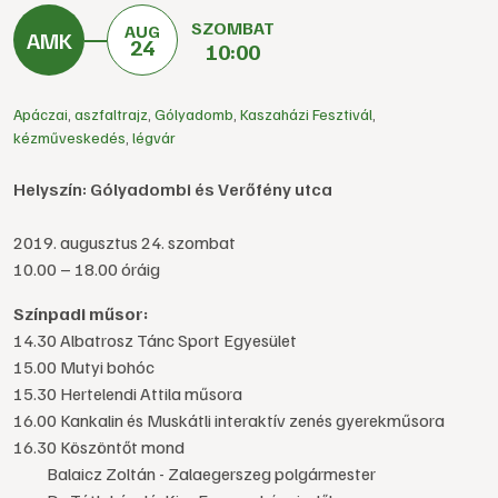
SZOMBAT
AUG
24
10:00
Apáczai
,
aszfaltrajz
,
Gólyadomb
,
Kaszaházi Fesztivál
,
kézműveskedés
,
légvár
Helyszín: Gólyadombi és Verőfény utca
2019. augusztus 24. szombat
10.00 – 18.00 óráig
Színpadi műsor:
14.30 Albatrosz Tánc Sport Egyesület
15.00 Mutyi bohóc
15.30 Hertelendi Attila műsora
16.00 Kankalin és Muskátli interaktív zenés gyerekműsora
16.30 Köszöntőt mond
Balaicz Zoltán - Zalaegerszeg polgármester