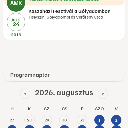
Kaszaházi Fesztivál a Gólyadombon
Helyszín: Gólyadombi és Verőfény utca
AUG
24
2019
Programnaptár
2026. augusztus
<
>
H
K
SZ
CS
P
SZO
V
27
28
29
30
31
1
2