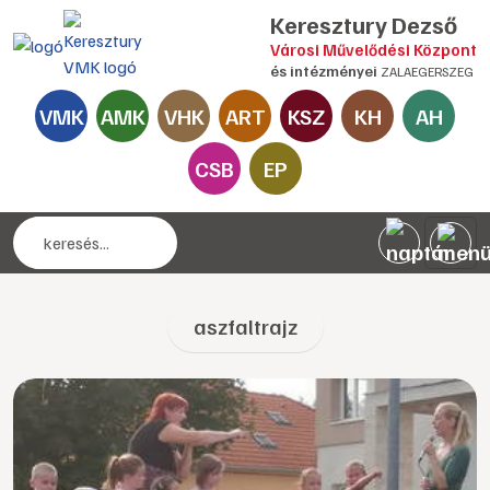
Keresztury Dezső
Városi Művelődési Központ
és intézményei
ZALAEGERSZEG
VMK
AMK
VHK
ART
KSZ
KH
AH
CSB
EP
aszfaltrajz