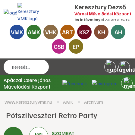
Keresztury Dezső
Városi Művelődési Központ
és intézményei
ZALAEGERSZEG
VMK
AMK
VHK
ART
KSZ
KH
AH
CSB
EP
Apáczai Csere János
Művelődési Központ
www.kereszturyvmk.hu
AMK
Archívum
Pótszilveszteri Retro Party
SZOMBAT
JAN