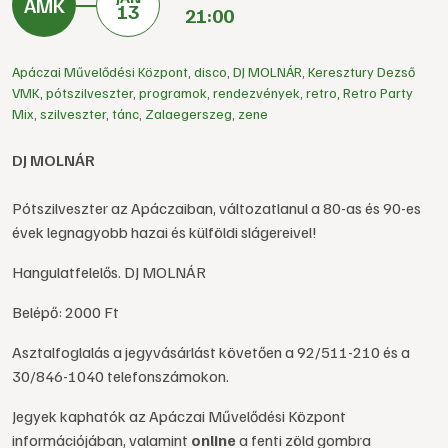
13
21:00
Apáczai Művelődési Központ
,
disco
,
DJ MOLNÁR
,
Keresztury Dezső
VMK
,
pótszilveszter
,
programok
,
rendezvények
,
retro
,
Retro Party
Mix
,
szilveszter
,
tánc
,
Zalaegerszeg
,
zene
DJ MOLNÁR
Pótszilveszter az Apáczaiban, változatlanul a 80-as és 90-es
évek legnagyobb hazai és külföldi slágereivel!
Hangulatfelelős. DJ MOLNÁR
Belépő: 2000 Ft
Asztalfoglalás a jegyvásárlást követően a 92/511-210 és a
30/846-1040 telefonszámokon.
Jegyek kaphatók az Apáczai Művelődési Központ
információjában, valamint
online
a fenti zöld gombra