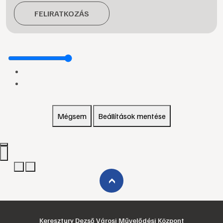
FELIRATKOZÁS
Mégsem
Beállítások mentése
›
Keresztury Dezső Városi Művelődési Központ