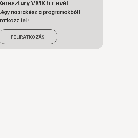
Keresztury VMK hírlevél
Légy naprakész a programokból!
Iratkozz fel!
FELIRATKOZÁS