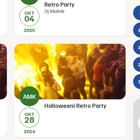
Retro Party
Dj Molnár
OKT
04
2025
Halloweeni Retro Party
OKT
28
2024