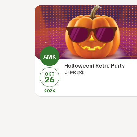
Halloweeni Retro Party
DJ Molnár
OKT
26
2024