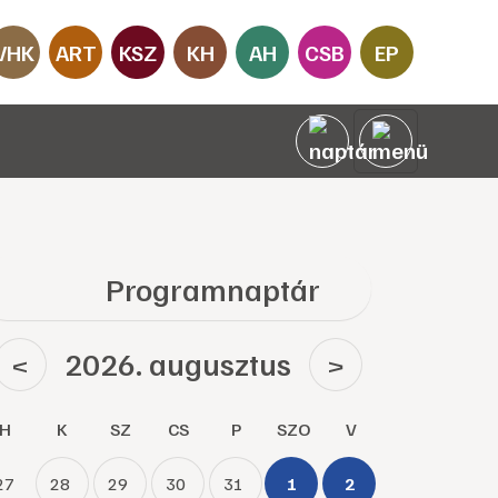
VHK
ART
KSZ
KH
AH
CSB
EP
Programnaptár
2026. augusztus
<
>
H
K
SZ
CS
P
SZO
V
27
28
29
30
31
1
2