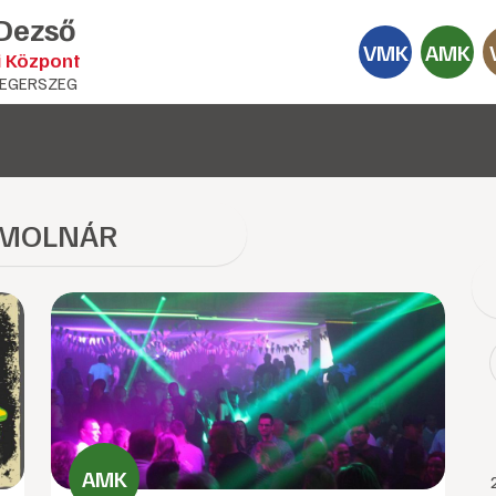
 Dezső
VMK
AMK
i Központ
EGERSZEG
 MOLNÁR