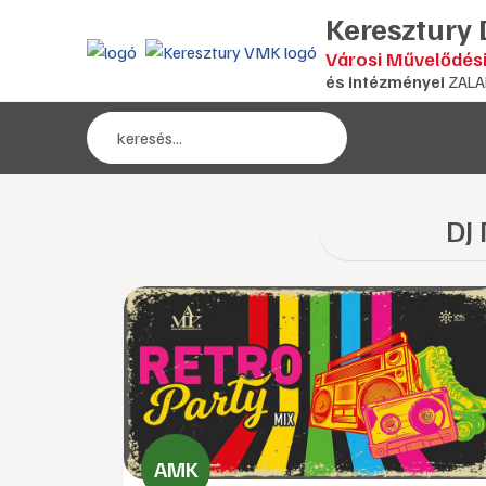
Keresztury
Városi Művelődés
és intézményei
ZALA
DJ