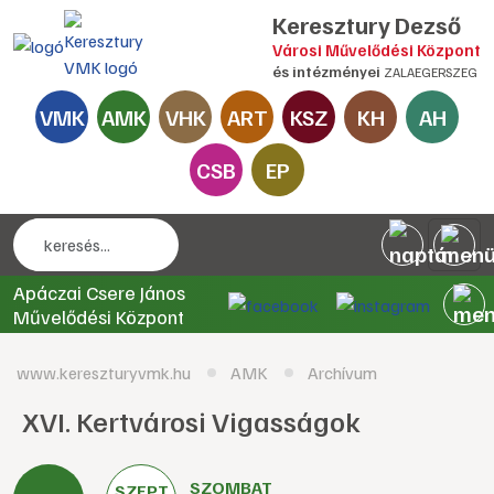
Keresztury Dezső
Városi Művelődési Központ
és intézményei
ZALAEGERSZEG
VMK
AMK
VHK
ART
KSZ
KH
AH
CSB
EP
Apáczai Csere János
Művelődési Központ
www.kereszturyvmk.hu
AMK
Archívum
XVI. Kertvárosi Vigasságok
SZOMBAT
SZEPT