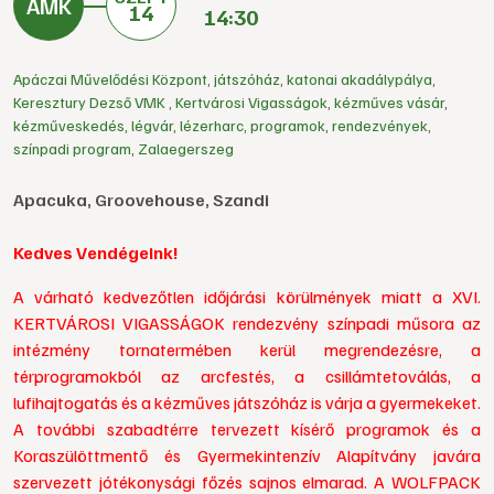
14
14:30
Apáczai Művelődési Központ
,
játszóház
,
katonai akadálypálya
,
Keresztury Dezső VMK
,
Kertvárosi Vigasságok
,
kézműves vásár
,
kézműveskedés
,
légvár
,
lézerharc
,
programok
,
rendezvények
,
színpadi program
,
Zalaegerszeg
Apacuka, Groovehouse, Szandi
Kedves Vendégeink!
A várható kedvezőtlen időjárási körülmények miatt a XVI.
KERTVÁROSI VIGASSÁGOK rendezvény színpadi műsora az
intézmény tornatermében kerül megrendezésre, a
térprogramokból az arcfestés, a csillámtetoválás, a
lufihajtogatás és a kézműves játszóház is várja a gyermekeket.
A további szabadtérre tervezett kísérő programok és a
Koraszülöttmentő és Gyermekintenzív Alapítvány javára
szervezett jótékonysági főzés sajnos elmarad. A WOLFPACK