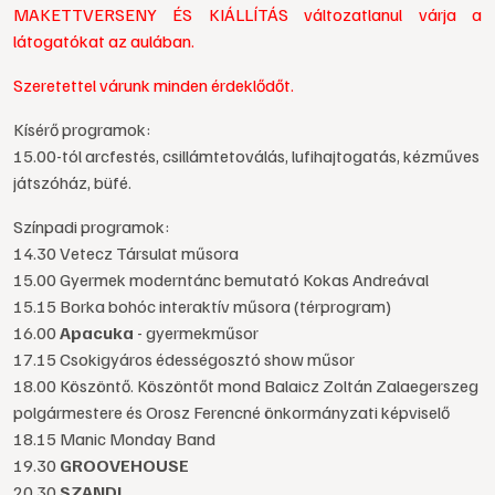
MAKETTVERSENY ÉS KIÁLLÍTÁS változatlanul várja a
látogatókat az aulában.
Szeretettel várunk minden érdeklődőt.
Kísérő programok:
15.00-tól arcfestés, csillámtetoválás, lufihajtogatás, kézműves
játszóház, büfé.
Színpadi programok:
14.30 Vetecz Társulat műsora
15.00 Gyermek moderntánc bemutató Kokas Andreával
15.15 Borka bohóc interaktív műsora (térprogram)
16.00
Apacuka
- gyermekműsor
17.15 Csokigyáros édességosztó show műsor
18.00 Köszöntő. Köszöntőt mond Balaicz Zoltán Zalaegerszeg
polgármestere és Orosz Ferencné önkormányzati képviselő
18.15 Manic Monday Band
19.30
GROOVEHOUSE
20.30
SZANDI