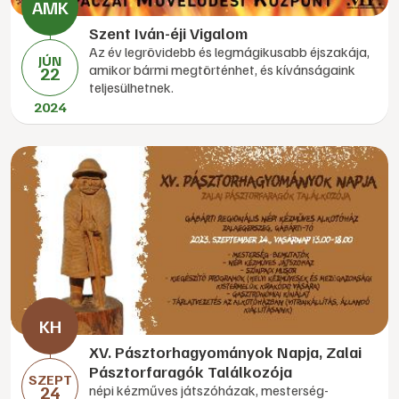
Szent Iván-éji Vigalom
Az év legrövidebb és legmágikusabb éjszakája,
JÚN
amikor bármi megtörténhet, és kívánságaink
22
teljesülhetnek.
2024
XV. Pásztorhagyományok Napja, Zalai
Pásztorfaragók Találkozója
SZEPT
24
népi kézműves játszóházak, mesterség-