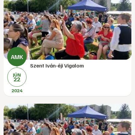
Szent Iván-éji Vigalom
JÚN
22
2024