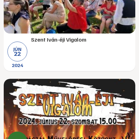
Szent Iván-éji Vigalom
JÚN
22
2024