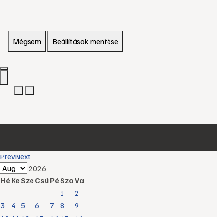
Mégsem
Beállítások mentése
Prev
Next
2026
Hé
Ke
Sze
Csü
Pé
Szo
Va
1
2
3
4
5
6
7
8
9