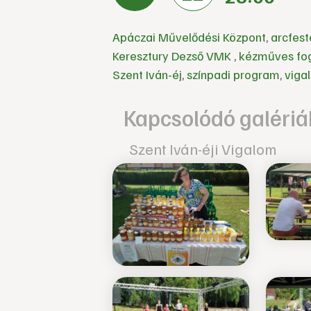
Apáczai Művelődési Központ
,
arcfest
Keresztury Dezső VMK
,
kézműves fog
Szent Iván-éj
,
színpadi program
,
viga
Kapcsolódó galériá
Szent Iván-éji Vigalom