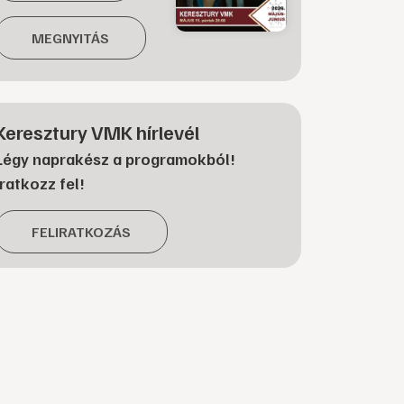
MEGNYITÁS
Keresztury VMK hírlevél
Légy naprakész a programokból!
Iratkozz fel!
FELIRATKOZÁS