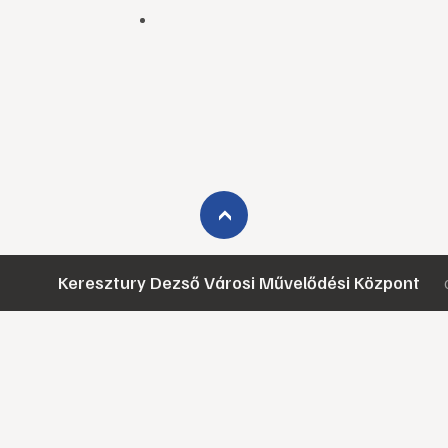
›
Keresztury Dezső Városi Művelődési Központ