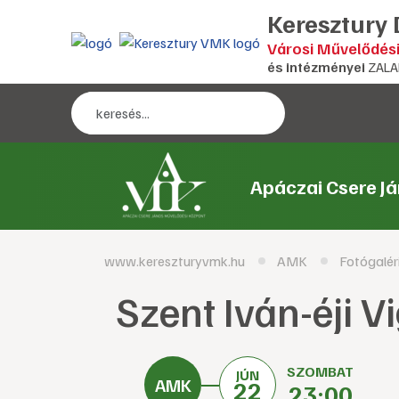
Keresztury
Városi Művelődés
és intézményei
ZALA
Apáczai Csere J
www.kereszturyvmk.hu
AMK
Fotógalér
Szent Iván-éji 
SZOMBAT
JÚN
22
23:00