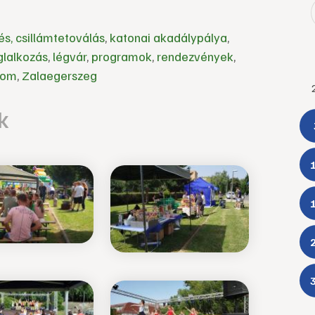
és, csillámtetoválás
,
katonai akadálypálya
,
lalkozás
,
légvár
,
programok
,
rendezvények
,
lom
,
Zalaegerszeg
k