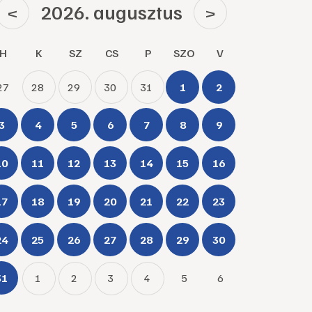
2026. augusztus
<
>
H
K
SZ
CS
P
SZO
V
27
28
29
30
31
1
2
3
4
5
6
7
8
9
10
11
12
13
14
15
16
17
18
19
20
21
22
23
24
25
26
27
28
29
30
31
1
2
3
4
5
6