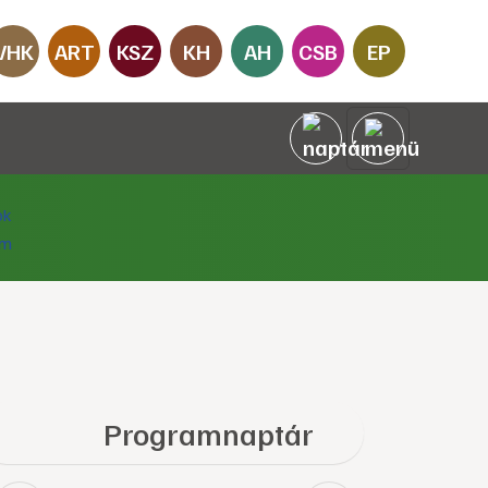
VHK
ART
KSZ
KH
AH
CSB
EP
Programnaptár