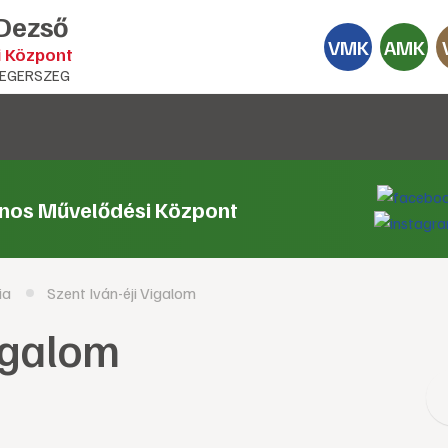
 Dezső
VMK
AMK
i Központ
EGERSZEG
ános Művelődési Központ
ia
Szent Iván-éji Vigalom
Vigalom