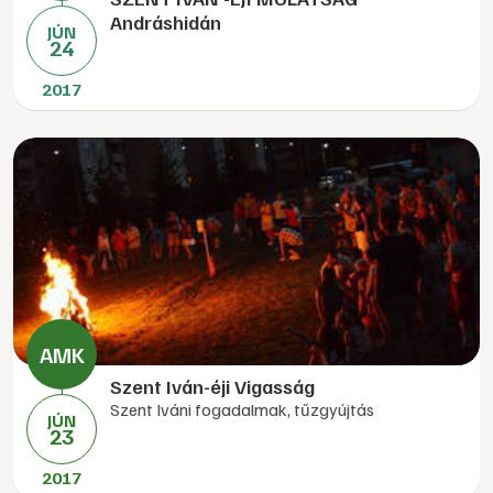
Andráshidán
JÚN
24
2017
Szent Iván-éji Vigasság
Szent Iváni fogadalmak, tűzgyújtás
JÚN
23
2017