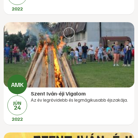
2022
Szent Iván-éji Vigalom
Az év legrövidebb és legmágikusabb éjszakája.
JÚN
24
2022