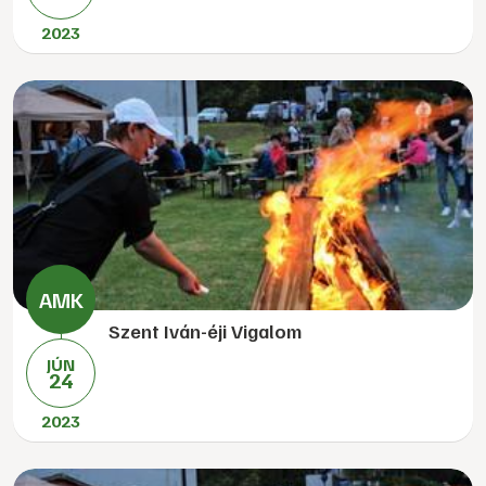
2023
Szent Iván-éji Vigalom
JÚN
24
2023