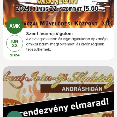
Szent Iván-éji Vigalom
Az év legrövidebb és legmágikusabb éjszakája,
JÚN
amikor bármi megtörténhet, és kívánságaink
22
teljesülhetnek.
2024