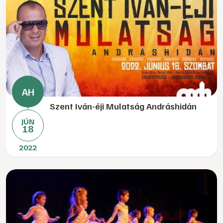
Szent Iván-éji Mulatság Andráshidán
JÚN
18
2022