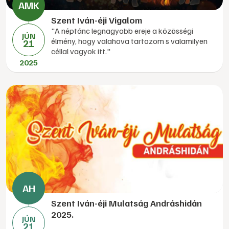
Szent Iván-éji Vigalom
"A néptánc legnagyobb ereje a közösségi
JÚN
élmény, hogy valahova tartozom s valamilyen
21
céllal vagyok itt."
2025
Szent Iván-éji Mulatság Andráshidán
2025.
JÚN
21