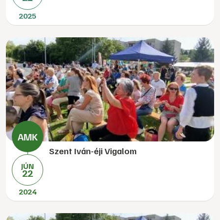
2025
Szent Iván-éji Vigalom
JÚN
22
2024