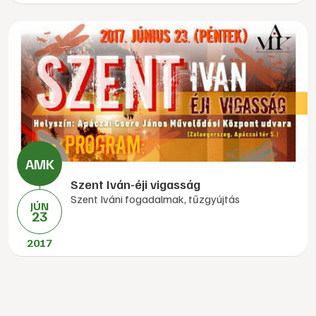
Szent Iván-éji vigasság
Szent Iváni fogadalmak, tűzgyújtás
JÚN
23
2017