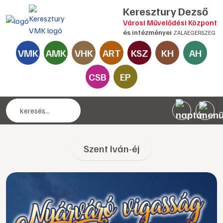
Keresztury Dezső
Városi Művelődési Központ
és intézményei
ZALAEGERSZEG
VMK
AMK
VHK
ART
KSZ
KH
AH
CSB
EP
Szent Iván-éj