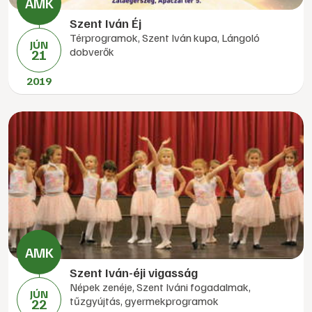
Szent Iván Éj
Térprogramok, Szent Iván kupa, Lángoló
JÚN
dobverők
21
2019
Szent Iván-éji vigasság
Népek zenéje, Szent Iváni fogadalmak,
JÚN
tűzgyújtás, gyermekprogramok
22