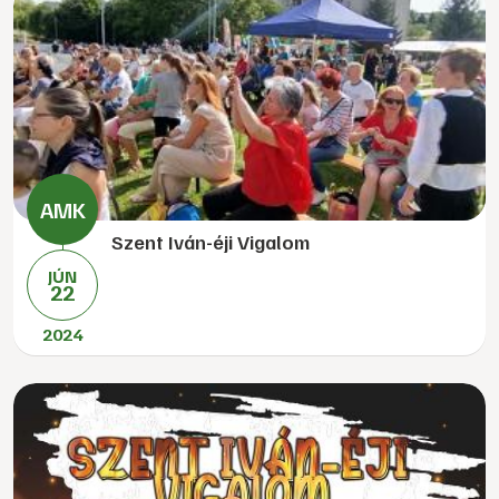
Szent Iván-éji Vigalom
JÚN
22
2024