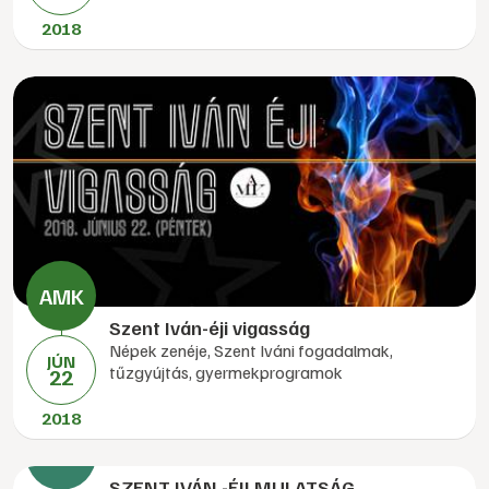
2018
Szent Iván-éji vigasság
Népek zenéje, Szent Iváni fogadalmak,
JÚN
tűzgyújtás, gyermekprogramok
22
2018
SZENT IVÁN -ÉJI MULATSÁG