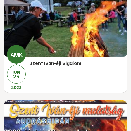
Szent Iván-éji Vigalom
JÚN
24
2023