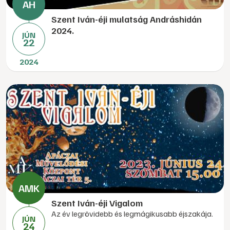
Szent Iván-éji mulatság Andráshidán
2024.
JÚN
22
2024
Szent Iván-éji Vigalom
Az év legrövidebb és legmágikusabb éjszakája.
JÚN
24