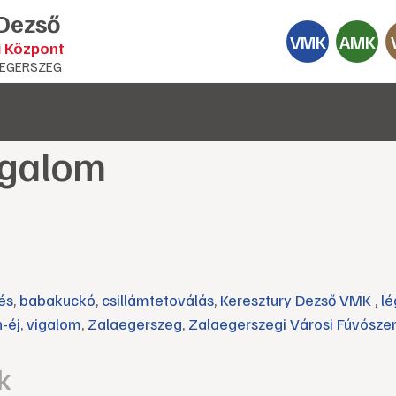
 Dezső
VMK
AMK
i Központ
EGERSZEG
Vigalom
és
,
babakuckó
,
csillámtetoválás
,
Keresztury Dezső VMK
,
lé
-éj
,
vigalom
,
Zalaegerszeg
,
Zalaegerszegi Városi Fúvósze
k