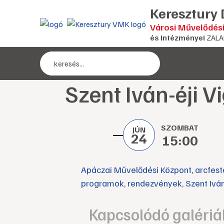
Keresztury
Városi Művelődés
és intézményei
ZALA
Szent Iván-éji 
SZOMBAT
JÚN
24
15:00
Apáczai Művelődési Központ
,
arcfest
programok
,
rendezvények
,
Szent Iván
Kapcsolódó galériá