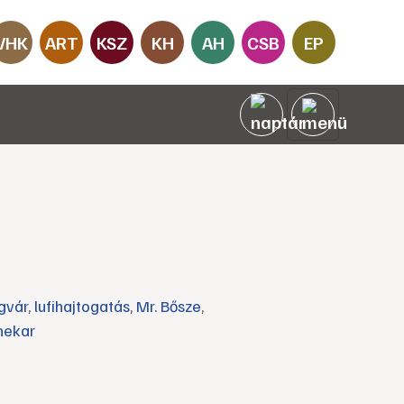
VHK
ART
KSZ
KH
AH
CSB
EP
gvár
,
lufihajtogatás
,
Mr. Bősze
,
nekar