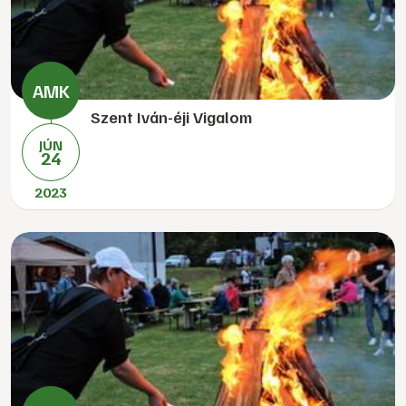
Szent Iván-éji Vigalom
JÚN
24
2023