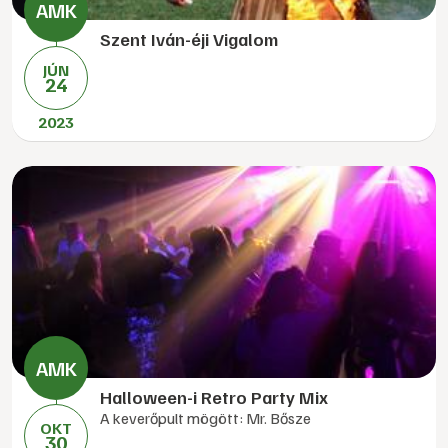
Szent Iván-éji Vigalom
JÚN
24
2023
Halloween-i Retro Party Mix
A keverőpult mögött: Mr. Bősze
OKT
30