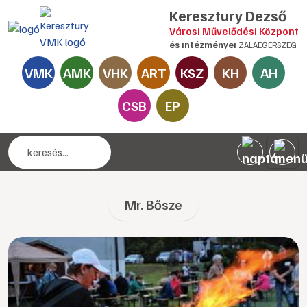
Keresztury Dezső
Városi Művelődési Központ
és intézményei
ZALAEGERSZEG
VMK
AMK
VHK
ART
KSZ
KH
AH
CSB
EP
Mr. Bősze