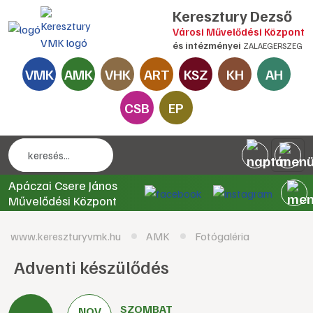
Keresztury Dezső
Városi Művelődési Központ
és intézményei
ZALAEGERSZEG
VMK
AMK
VHK
ART
KSZ
KH
AH
CSB
EP
Apáczai Csere János
Művelődési Központ
www.kereszturyvmk.hu
AMK
Fotógaléria
Adventi készülődés
SZOMBAT
NOV