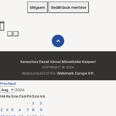
Mégsem
Beállítások mentése
›
Keresztury Dezső Városi Művelődési Központ
COPYRIGHT © 2024
Webmark Europe Kft.
WEBOLDALKÉSZÍTÉS:
Prev
Next
2026
Hé
Ke
Sze
Csü
Pé
Szo
Va
1
2
3
4
5
6
7
8
9