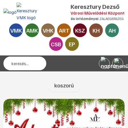
Keresztury Dezső
Városi Művelődési Központ
és intézményei
ZALAEGERSZEG
VMK
AMK
VHK
ART
KSZ
KH
AH
CSB
EP
koszorú