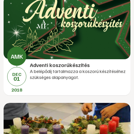
Adventi koszorúkészítés
A belépődíj tartalmazza a koszorú készítéséhez
DEC
szükséges alapanyagot.
01
2018