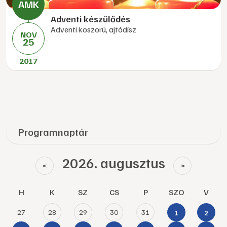
Adventi készülődés
Adventi koszorú, ajtódísz
NOV
25
2017
Programnaptár
2026. augusztus
<
>
H
K
SZ
CS
P
SZO
V
27
28
29
30
31
1
2