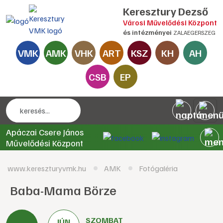
Keresztury Dezső
Városi Művelődési Központ
és intézményei
ZALAEGERSZEG
VMK
AMK
VHK
ART
KSZ
KH
AH
CSB
EP
Apáczai Csere János
Művelődési Központ
www.kereszturyvmk.hu
AMK
Fotógaléria
Baba-Mama Börze
SZOMBAT
JÚN