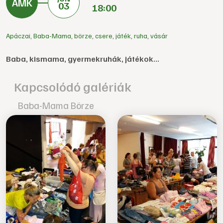
03
18:00
Apáczai
,
Baba-Mama
,
börze
,
csere
,
játék
,
ruha
,
vásár
Baba, kismama, gyermekruhák, játékok...
Kapcsolódó galériák
Baba-Mama Börze