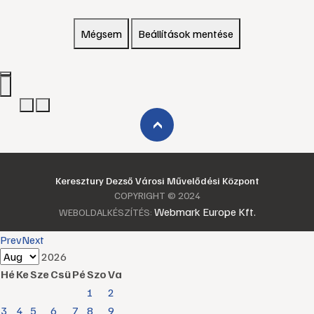
Mégsem
Beállítások mentése
›
Keresztury Dezső Városi Művelődési Központ
COPYRIGHT © 2024
Webmark Europe Kft.
WEBOLDALKÉSZÍTÉS:
Prev
Next
2026
Hé
Ke
Sze
Csü
Pé
Szo
Va
1
2
3
4
5
6
7
8
9