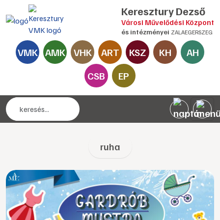
Keresztury Dezső
Városi Művelődési Központ
és intézményei
ZALAEGERSZEG
VMK
AMK
VHK
ART
KSZ
KH
AH
CSB
EP
ruha