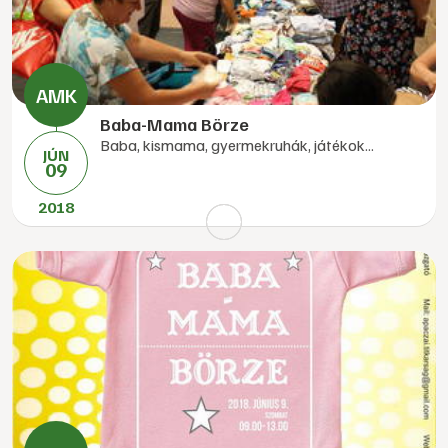
Baba-Mama Börze
Baba, kismama, gyermekruhák, játékok...
JÚN
09
2018