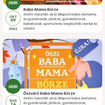
Baba-Mama Börze
Kinőtt, használt, de jó állapotú baba, kismama,
OKT
és gyerekruhák, játékok, gyerekbútorok,
09
babakocsik, sportszerek, kiegészítők cseréje és
vására
2021
Őszváró Baba-Mama Börze
Kinőtt, használt, de jó állapotú baba, kismama,
AUG
és gyerekruhák, játékok, gyerekbútorok,
14