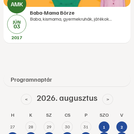
Baba-Mama Börze
Baba, kismama, gyermekruhák, játékok...
JÚN
03
2017
Programnaptár
2026. augusztus
<
>
H
K
SZ
CS
P
SZO
V
27
28
29
30
31
1
2