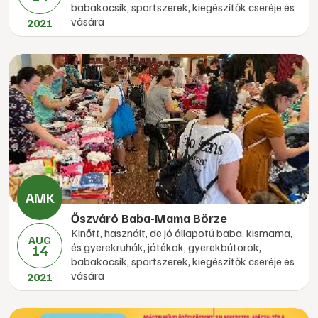
babakocsik, sportszerek, kiegészítők cseréje és
vására
2021
Őszváró Baba-Mama Börze
Kinőtt, használt, de jó állapotú baba, kismama,
AUG
és gyerekruhák, játékok, gyerekbútorok,
14
babakocsik, sportszerek, kiegészítők cseréje és
vására
2021