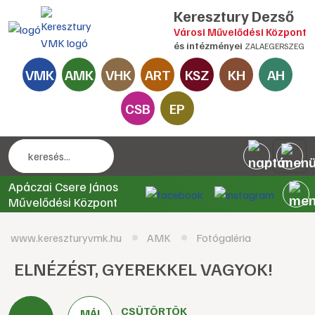
Keresztury Dezső
Városi Művelődési Központ
és intézményei
ZALAEGERSZEG
VMK
AMK
VHK
ART
KSZ
KH
AH
CSB
EP
Apáczai Csere János
Művelődési Központ
www.kereszturyvmk.hu
AMK
Fotógaléria
ELNÉZÉST, GYEREKKEL VAGYOK!
CSÜTÖRTÖK
MÁJ