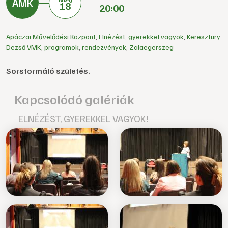
18
20:00
Apáczai Művelődési Központ
,
Elnézést, gyerekkel vagyok
,
Keresztury
Dezső VMK
,
programok
,
rendezvények
,
Zalaegerszeg
Sorsformáló születés.
Kapcsolódó galériák
ELNÉZÉST, GYEREKKEL VAGYOK!