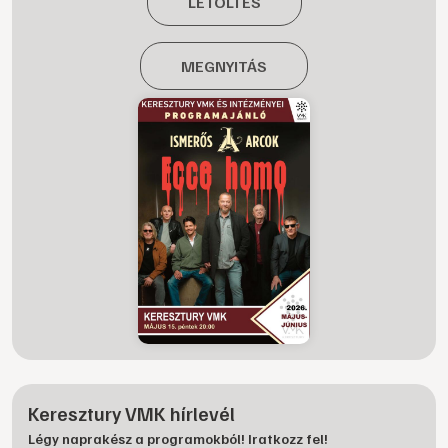
LETÖLTÉS
MEGNYITÁS
Keresztury VMK hírlevél
Légy naprakész a programokból! Iratkozz fel!