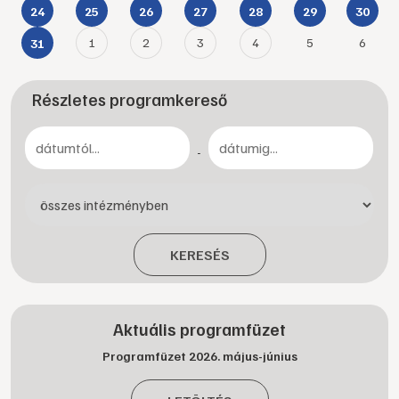
24
25
26
27
28
29
30
1
2
3
4
5
6
31
Részletes programkereső
-
KERESÉS
Aktuális programfüzet
Programfüzet 2026. május-június