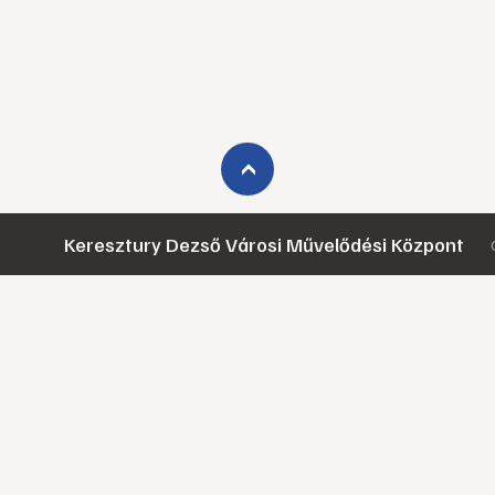
›
Keresztury Dezső Városi Művelődési Központ