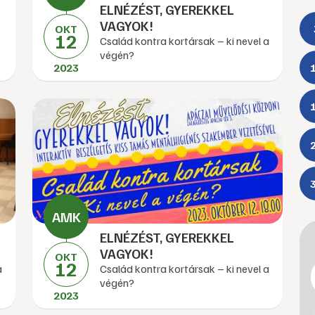
ELNÉZÉST, GYEREKKEL
VAGYOK!
OKT
12
Család kontra kortársak – ki nevel a
végén?
2023
ELNÉZÉST, GYEREKKEL
VAGYOK!
OKT
12
a
Család kontra kortársak – ki nevel a
végén?
2023