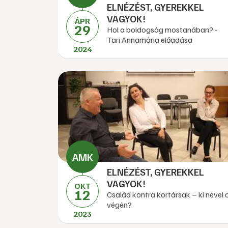
ELNÉZÉST, GYEREKKEL
VAGYOK!
ÁPR
29
Hol a boldogság mostanában? -
Tari Annamária előadása
2024
ELNÉZÉST, GYEREKKEL
VAGYOK!
OKT
12
Család kontra kortársak – ki nevel 
végén?
2023