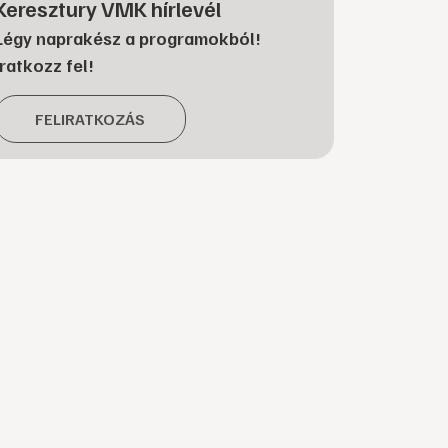
Keresztury VMK hírlevél
Légy naprakész a programokból!
Iratkozz fel!
FELIRATKOZÁS