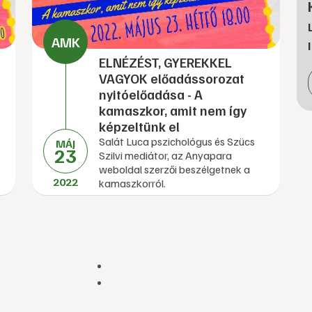
ELNÉZÉST, GYEREKKEL
VAGYOK előadássorozat
nyitóelőadása - A
kamaszkor, amit nem így
képzeltünk el
Salát Luca pszichológus és Szücs
MÁJ
23
Szilvi mediátor, az Anyapara
weboldal szerzői beszélgetnek a
2022
kamaszkorról.