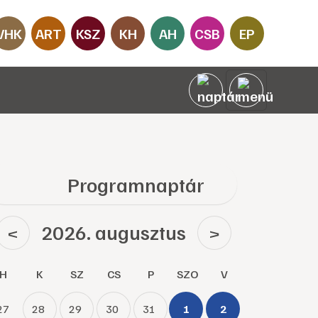
VHK
ART
KSZ
KH
AH
CSB
EP
Programnaptár
2026. augusztus
<
>
H
K
SZ
CS
P
SZO
V
27
28
29
30
31
1
2