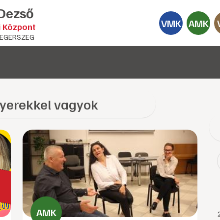
 Dezső
VMK
AMK
i Központ
EGERSZEG
gyerekkel vagyok