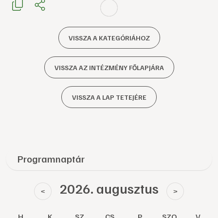
VISSZA A KATEGÓRIÁHOZ
VISSZA AZ INTÉZMÉNY FŐLAPJÁRA
VISSZA A LAP TETEJÉRE
Programnaptár
2026. augusztus
<
>
H
K
SZ
CS
P
SZO
V