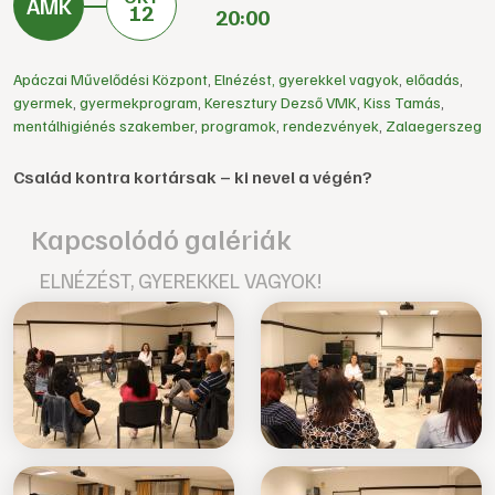
12
20:00
Apáczai Művelődési Központ
,
Elnézést, gyerekkel vagyok
,
előadás
,
gyermek
,
gyermekprogram
,
Keresztury Dezső VMK
,
Kiss Tamás
,
mentálhigiénés szakember
,
programok
,
rendezvények
,
Zalaegerszeg
Család kontra kortársak – ki nevel a végén?
Kapcsolódó galériák
ELNÉZÉST, GYEREKKEL VAGYOK!