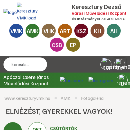
Keresztury Dezső
Városi Művelődési Központ
és intézményei
ZALAEGERSZEG
VMK
AMK
VHK
ART
KSZ
KH
AH
CSB
EP
Apáczai Csere János
Művelődési Központ
www.kereszturyvmk.hu
AMK
Fotógaléria
ELNÉZÉST, GYEREKKEL VAGYOK!
CSÜTÖRTÖK
OKT