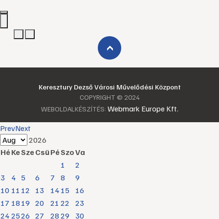
›
Keresztury Dezső Városi Művelődési Központ
COPYRIGHT © 2024
Webmark Europe Kft.
WEBOLDALKÉSZÍTÉS:
Prev
Next
2026
Hé
Ke
Sze
Csü
Pé
Szo
Va
1
2
3
4
5
6
7
8
9
10
11
12
13
14
15
16
17
18
19
20
21
22
23
24
25
26
27
28
29
30