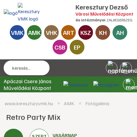
Keresztury Dezső
Városi Művelődési Központ
és intézményei
ZALAEGERSZEG
VMK
AMK
VHK
ART
KSZ
KH
AH
CSB
EP
Apáczai Csere János
Művelődési Központ
www.kereszturyvmk.hu
AMK
Fotógaléria
Retro Party Mix
VASÁRNAP
SZEPT