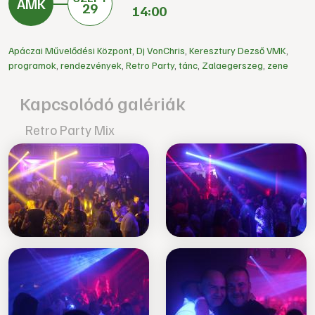
29
14:00
Apáczai Művelődési Központ
,
Dj VonChris
,
Keresztury Dezső VMK
,
programok
,
rendezvények
,
Retro Party
,
tánc
,
Zalaegerszeg
,
zene
Kapcsolódó galériák
Retro Party Mix