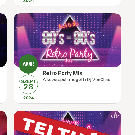
2024
Retro Party Mix
A keverőpult mögött: DJ VonChris
SZEPT
28
2024