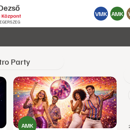
 Dezső
VMK
AMK
i Központ
EGERSZEG
tro Party