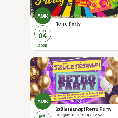
Retro Party
OKT
04
2025
Születésnapi Retro Party
Hangulatfelelős: DJ GEZAA
MÁJ