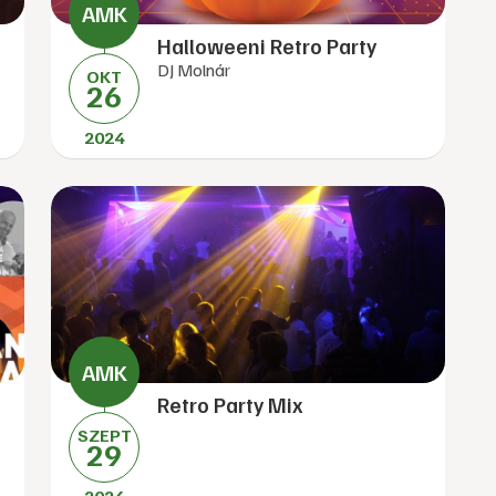
Halloweeni Retro Party
DJ Molnár
OKT
26
2024
Retro Party Mix
SZEPT
29