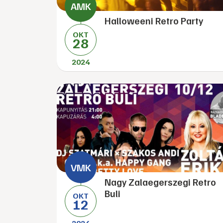
Halloweeni Retro Party
OKT
28
2024
Nagy Zalaegerszegi Retro
Buli
OKT
12