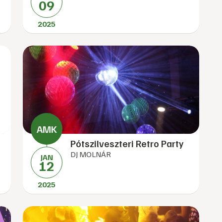
09
2025
Pótszilveszteri Retro Party
DJ MOLNÁR
JAN
12
2025