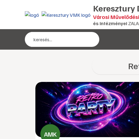
Keresztury
Városi Művelődés
és intézményei
ZALA
Re