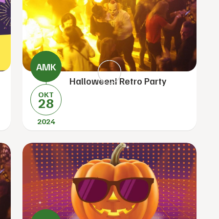
Halloweeni Retro Party
OKT
28
2024