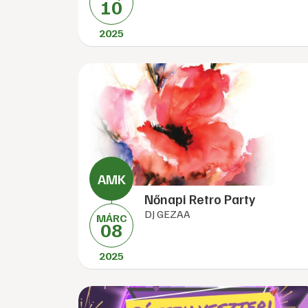
10
2025
Nőnapi Retro Party
DJ GEZAA
MÁRC
08
2025