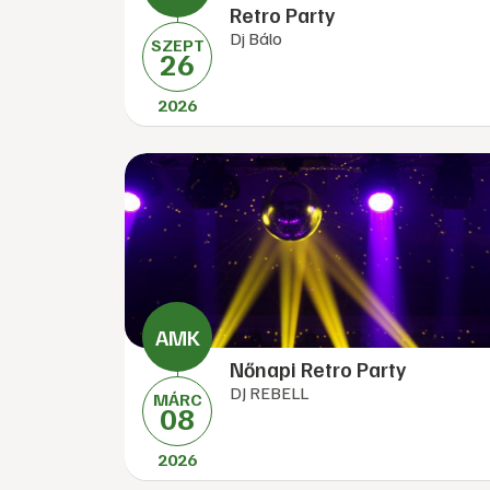
Retro Party
Dj Bálo
SZEPT
26
2026
Nőnapi Retro Party
DJ REBELL
MÁRC
08
2026