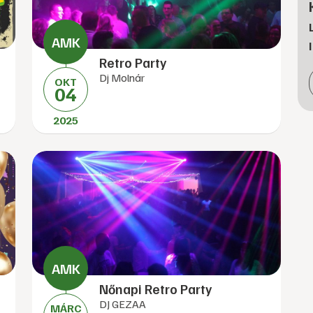
Retro Party
Dj Molnár
OKT
04
2025
Nőnapi Retro Party
DJ GEZAA
MÁRC