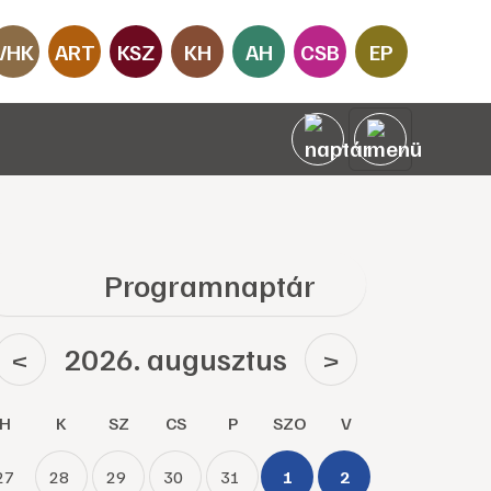
VHK
ART
KSZ
KH
AH
CSB
EP
Programnaptár
2026. augusztus
<
>
H
K
SZ
CS
P
SZO
V
27
28
29
30
31
1
2