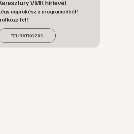
Keresztury VMK hírlevél
Légy naprakész a programokból!
Iratkozz fel!
FELIRATKOZÁS