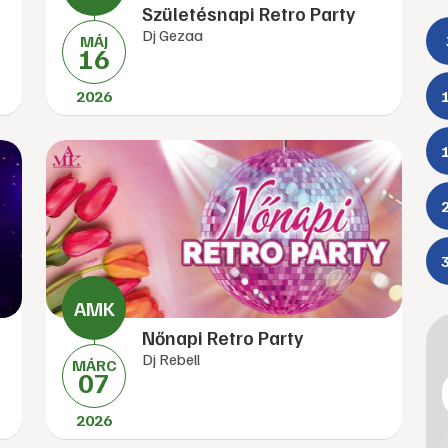
Születésnapi Retro Party
Dj Gezaa
MÁJ
16
2026
Nőnapi Retro Party
Dj Rebell
MÁRC
07
2026