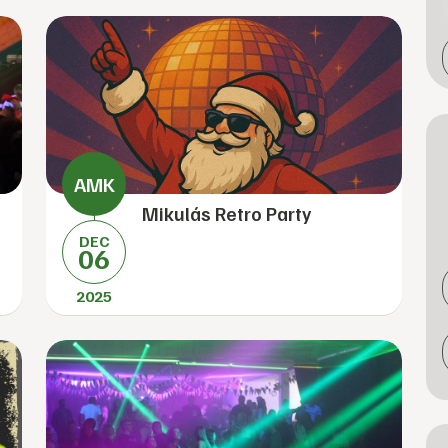
Mikulás Retro Party
DEC
06
2025