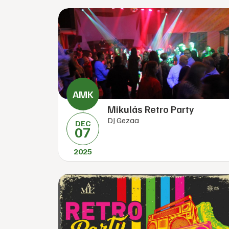
Mikulás Retro Party
DJ Gezaa
DEC
07
2025