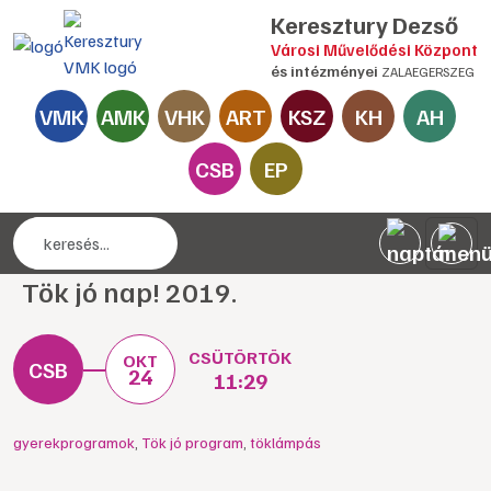
Keresztury Dezső
Városi Művelődési Központ
és intézményei
ZALAEGERSZEG
VMK
AMK
VHK
ART
KSZ
KH
AH
CSB
EP
Tök jó nap! 2019.
CSÜTÖRTÖK
OKT
24
11:29
gyerekprogramok
,
Tök jó program
,
töklámpás