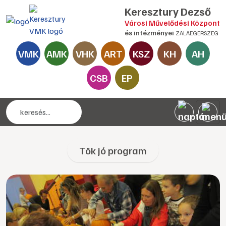
Keresztury Dezső
Városi Művelődési Központ
és intézményei
ZALAEGERSZEG
VMK
AMK
VHK
ART
KSZ
KH
AH
CSB
EP
Tök jó program