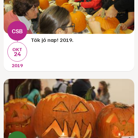
Tök jó nap! 2019.
OKT
24
2019