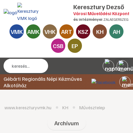
Keresztury Dezső
Városi Művelődési Központ
és intézményei
ZALAEGERSZEG
VMK
AMK
VHK
ART
KSZ
KH
AH
CSB
EP
Gébárti Regionális Népi Kézműves
Alkotóház
www.kereszturyvmk.hu
KH
Művésztelep
Archívum