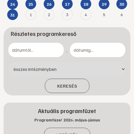
24
25
26
27
28
29
30
1
2
3
4
5
6
31
Részletes programkereső
-
KERESÉS
Aktuális programfüzet
Programfüzet 2026. május-június