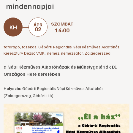
mindennapjai
SZOMBAT
ÁPR
02
14:00
fafaragó
,
fazekas
,
Gébárti Regionális Népi Kézműves Alkotóház
,
Keresztury Dezső VMK
,
nemez
,
nemezsátor
,
Zalaegerszeg
a Népi Kézműves Alkotóházak és Műhelygalériák IX.
Országos Hete keretében
Helyszín:
Gébárti Regionális Népi Kézműves Alkotóház
(Zalaegerszeg, Gébárti-tó)