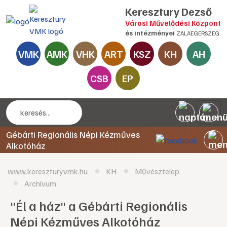
Keresztury Dezső
Városi Művelődési Központ
és intézményei
ZALAEGERSZEG
VMK
AMK
VHK
ART
KSZ
KH
AH
CSB
EP
Gébárti Regionális Népi Kézműves
Alkotóház
www.kereszturyvmk.hu
KH
Művésztelep
Archívum
"Él a ház" a Gébárti Regionális
Népi Kézműves Alkotóház