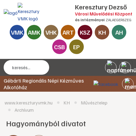
Keresztury Dezső
Városi Művelődési Központ
és intézményei
ZALAEGERSZEG
VMK
AMK
VHK
ART
KSZ
KH
AH
CSB
EP
Gébárti Regionális Népi Kézműves
Alkotóház
www.kereszturyvmk.hu
KH
Művésztelep
Archívum
Hagyományból divatot