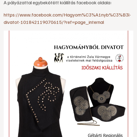
A pályázattal egybekötött kiállítás facebook oldala:
https://www.facebook.com/Hagyom%C3%A1nyb%C3%B3l-
divatot-101842119070615/?ref=page_internal