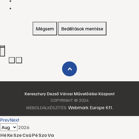
Mégsem
Beállítások mentése
›
Keresztury Dezső Városi Művelődési Központ
COPYRIGHT © 2024
Webmark Europe Kft.
WEBOLDALKÉSZÍTÉS:
Prev
Next
2026
Hé
Ke
Sze
Csü
Pé
Szo
Va