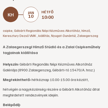
HÉTFŐ
JAN
10
10:00
csipke
,
Gébárti Regionális Népi Kézműves Alkotóház
,
hímző
,
Keresztury Dezső VMK
,
kiállítás
,
Nyugat-Dunántúl
,
Zalaegerszeg
A Zalaegerszegi Hímző Stúdió és a Zalai Csipkeműhely
tagjainak kiállítása
Helyszín:
Gébárti Regionális Népi Kézműves Alkotóház
Galériája (8900 Zalaegerszeg, Gébárti-tó 15470/A. hrsz.)
Megtekinthető:
hétköznap 10.00-15.00 óra között,
hétvégén a nagyközönség részére a Gébárti Alkotóház által
meghirdetett rendezvények idején.
Belépődíj: