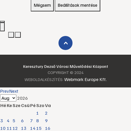
Mégsem
Beállítások mentése
›
Keresztury Dezső Városi Művelődési Központ
COPYRIGHT © 2024
Webmark Europe Kft.
WEBOLDALKÉSZÍTÉS:
Prev
Next
2026
Hé
Ke
Sze
Csü
Pé
Szo
Va
1
2
3
4
5
6
7
8
9
10
11
12
13
14
15
16