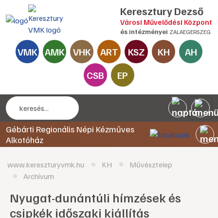
Keresztury Dezső
Városi Művelődési Központ
és intézményei
ZALAEGERSZEG
VMK
AMK
VHK
ART
KSZ
KH
AH
CSB
EP
Gébárti Regionális Népi Kézműves
Alkotóház
www.kereszturyvmk.hu
KH
Művésztelep
Archívum
Nyugat-dunántúli hímzések és
csipkék időszaki kiállítás