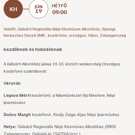
HÉTFŐ
JÚN
19
09:00
felnőtt
,
Gébárti Regionális Népi Kézműves Alkotóház
,
ifjúsági
,
Keresztury Dezső VMK
,
kosárfonó
,
országos
,
tábor
,
Zalaegerszeg
kezdőknek és haladóknak
A Gébárti Alkotóház június 19-23. között rendezi meg Országos
kosárfonó szaktáborát.
Oktatók:
Legeza Márti
kosárfonó, a Népművészet Ifjú Mestere, Népi
Iparművész
Dulics Margit
kosárfonó, Király Zsiga díjas Népi Iparművész
Helye:
Gébárti Regionális Népi Kézműves Alkotóház (8900
Zalaegerszeg, Gébárti-tó 15470/A hrsz.)