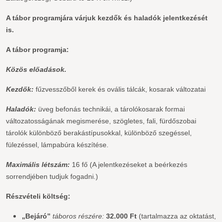
A tábor programjára várjuk kezdők és haladók jelentkezését
is.
A tábor programja:
Közös előadások.
Kezdők:
fűzvesszőből kerek és ovális tálcák, kosarak változatai
Haladók:
üveg befonás technikái, a tárolókosarak formai
változatosságának megismerése, szögletes, fali, fürdőszobai
tárolók különböző berakástípusokkal, különböző szegéssel,
fülezéssel, lámpabúra készítése.
Maximális létszám:
16 fő (A jelentkezéseket a beérkezés
sorrendjében tudjuk fogadni.)
Részvételi költség:
„Bejáró”
táboros részére:
32.000 Ft
(tartalmazza az oktatást,