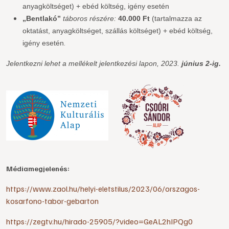
anyagköltséget) + ebéd költség, igény esetén
„Bentlakó”
táboros részére:
40.000 Ft
(tartalmazza az
oktatást, anyagköltséget, szállás költséget) + ebéd költség,
.
igény esetén
Jelentkezni lehet a mellékelt jelentkezési lapon, 2023.
június
2
-ig.
Médiamegjelenés:
https://www.zaol.hu/helyi-eletstilus/2023/06/orszagos-
kosarfono-tabor-gebarton
https://zegtv.hu/hirado-25905/?video=GeAL2hIPQg0