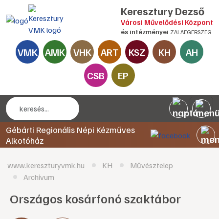
Keresztury Dezső
Városi Művelődési Központ
és intézményei
ZALAEGERSZEG
VMK
AMK
VHK
ART
KSZ
KH
AH
CSB
EP
Gébárti Regionális Népi Kézműves
Alkotóház
www.kereszturyvmk.hu
KH
Művésztelep
Archívum
Országos kosárfonó szaktábor