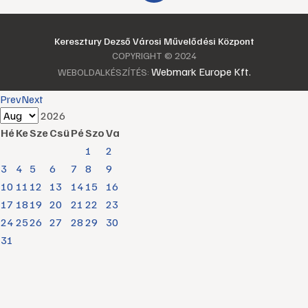
Keresztury Dezső Városi Művelődési Központ
COPYRIGHT © 2024
Webmark Europe Kft.
WEBOLDALKÉSZÍTÉS:
Prev
Next
2026
Hé
Ke
Sze
Csü
Pé
Szo
Va
1
2
3
4
5
6
7
8
9
10
11
12
13
14
15
16
17
18
19
20
21
22
23
24
25
26
27
28
29
30
31