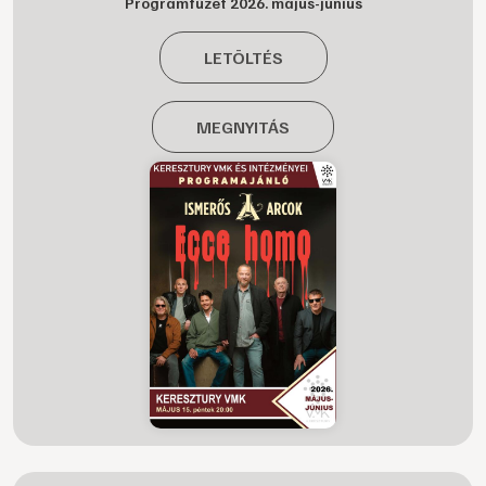
Programfüzet 2026. május-június
LETÖLTÉS
MEGNYITÁS