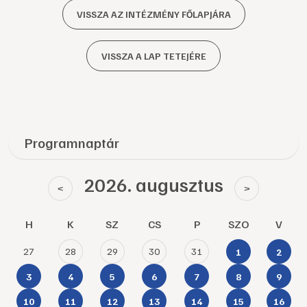
VISSZA AZ INTÉZMÉNY FŐLAPJÁRA
VISSZA A LAP TETEJÉRE
Programnaptár
2026. augusztus
<
>
H
K
SZ
CS
P
SZO
V
27
28
29
30
31
1
2
3
4
5
6
7
8
9
10
11
12
13
14
15
16