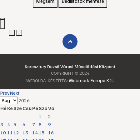
Mégsem
Beállítások mentése
›
Keresztury Dezső Városi Művelődési Központ
COPYRIGHT © 2024
Webmark Europe Kft.
WEBOLDALKÉSZÍTÉS:
Prev
Next
2026
Hé
Ke
Sze
Csü
Pé
Szo
Va
1
2
3
4
5
6
7
8
9
10
11
12
13
14
15
16