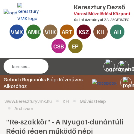
Keresztury Dezső
Városi Művelődési Központ
és intézményei
ZALAEGERSZEG
VMK
AMK
VHK
ART
KSZ
KH
AH
CSB
EP
Gébárti Regionális Népi Kézműves
Alkotóház
www.kereszturyvmk.hu
KH
Művésztelep
Archívum
"Re-szakkör" - A Nyugat-dunántúli
Régió régen működő népi