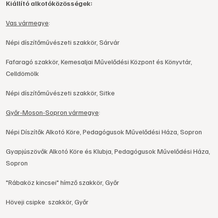
Kiállító alkotóközösségek:
Vas vármegye
:
Népi díszítőművészeti szakkör, Sárvár
Fafaragó szakkör, Kemesaljai Művelődési Központ és Könyvtár,
Celldömölk
Népi díszítőművészeti szakkör, Sitke
Győr-Moson-Sopron vármegye
:
Népi Díszítők Alkotó Köre, Pedagógusok Művelődési Háza, Sopron
Gyapjúszövők Alkotó Köre és Klubja, Pedagógusok Művelődési Háza,
Sopron
"Rábaköz kincsei" hímző szakkör, Győr
Höveji csipke szakkör, Győr