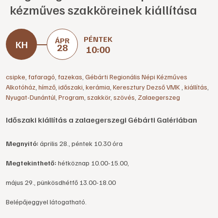
kézműves szakköreinek kiállítása
PÉNTEK
ÁPR
28
10:00
csipke
,
fafaragó
,
fazekas
,
Gébárti Regionális Népi Kézműves
Alkotóház
,
hímző
,
időszaki
,
kerámia
,
Keresztury Dezső VMK
,
kiállítás
,
Nyugat-Dunántúl
,
Program
,
szakkör
,
szövés
,
Zalaegerszeg
Időszaki kiállítás a zalaegerszegi Gébárti Galériában
Megnyitó:
április 28., péntek 10.30 óra
Megtekinthető:
hétköznap 10.00-15.00,
május 29., pünkösdhétfő 13.00-18.00
Belépőjeggyel látogatható.